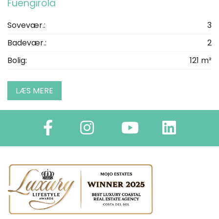
Fuengirola
Sovevær.:
3
Badevær.:
2
Bolig:
121 m²
LÆS MERE