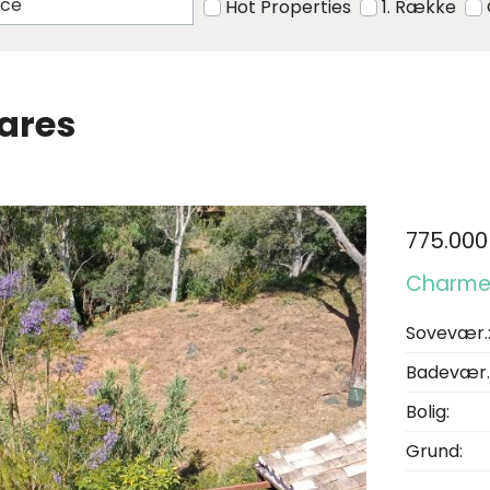
Hot Properties
1. Række
sares
775.000
Charmer
Sovevær.
Badevær.
Bolig:
Grund: