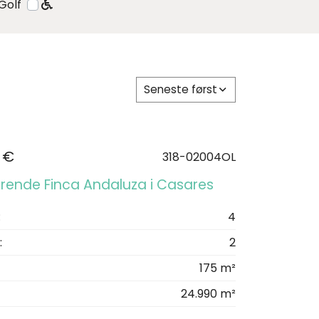
Golf
Seneste først
 €
318-02004OL
ende Finca Andaluza i Casares
:
4
:
2
175 m²
24.990 m²