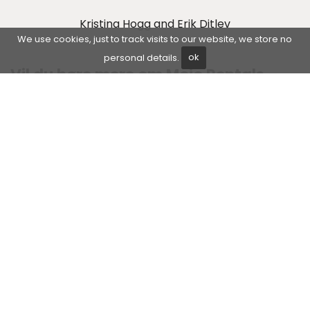
Kristina Hogg and Erik Ditlev
We use cookies, just to track visits to our website, we store no
personal details.
ok
Vil du høre mere om Mojo Rentals –
og hvorfor vi er det oplagte valg?
Du kan altid kontakte vores erfarne Property
Manager Cristina Palmero og få svar på dine
spørgsmål.