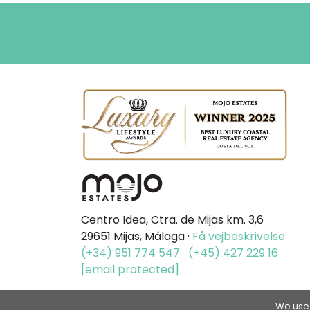
Centro Idea, Ctra. de Mijas km. 3,6
29651 Mijas, Málaga ·
Få vejbeskrivelse
(+34) 951 774 547
(+45) 427 229 16
[email protected]
We use 