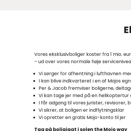
E
Vores eksklusivboliger koster fra 1 mio. e
– ud over vores normale høje servicenivea
Vi sørger for afhentning i lufthavnen m
I kan blive indkvarteret i en af Mojos eg
Per & Jacob fremviser boligerne, deltag
Vi kan tage jer med på en helikoptertur o
I får adgang til vores jurister, revisore
Vi sikrer, at boligen er indflytningsklar
Vi opretter en gratis Mojo-konto til jer
Tag på boligjagt i solen the Mojo way