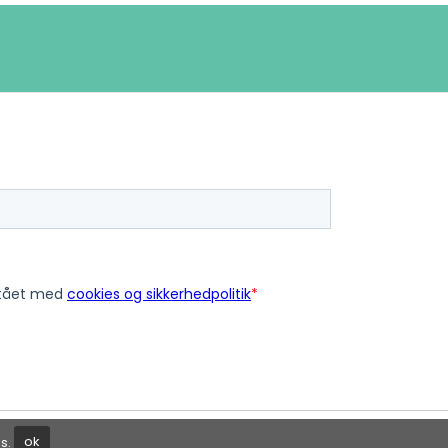
ls.
ok