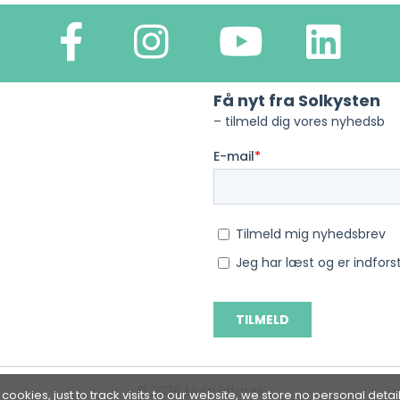
© 2026 Mojo Estates
cookies, just to track visits to our website, we store no personal detai