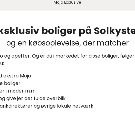
Mojo Exclusive
ksklusiv boliger på Solkyst
og en købsoplevelse, der matcher
uro og opefter. Og er du i markedet for disse boliger, føl
u:
ed ekstra Mojo
ne boliger
er i møder m.m.
g give jer det fulde overblik
r, bankdirektører og øvrige lokale netværk