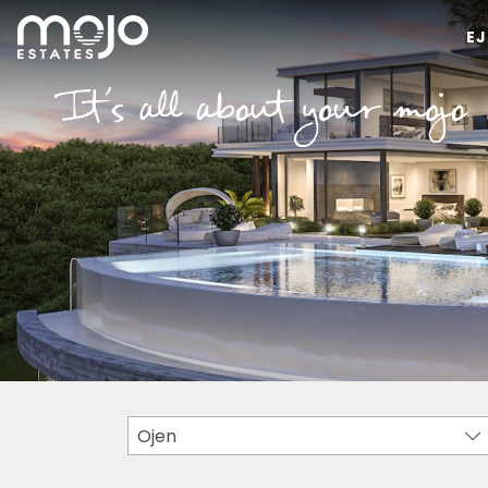
E
Ojen