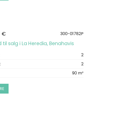
0 €
300-01782P
d til salg i La Heredia, Benahavis
:
2
:
2
90 m²
RE