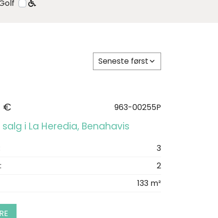
Golf
Seneste først
0 €
963-00255P
l salg i La Heredia, Benahavis
:
3
:
2
133 m²
RE