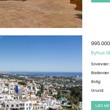
995.000
Byhus ti
Sovevær.
Badevær.
Bolig:
Grund:
LÆS ME