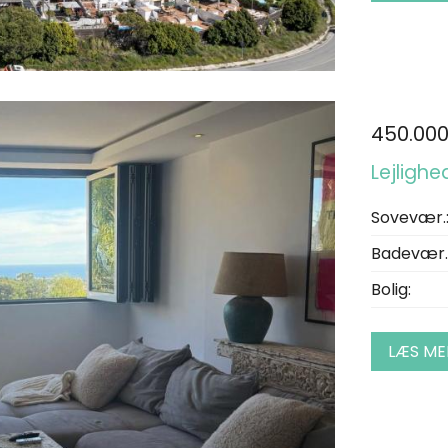
450.00
Lejlighe
Sovevær.
Badevær.
Bolig:
LÆS ME