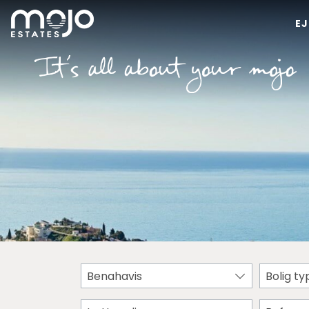
E
Benahavis
Bolig ty