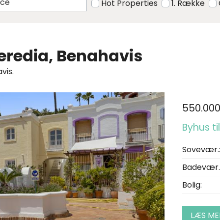
Hot Properties
1. Række
 Heredia, Benahavis
vis.
550.00
Byhus ti
Sovevær.
Badevær.
Bolig:
LÆS ME