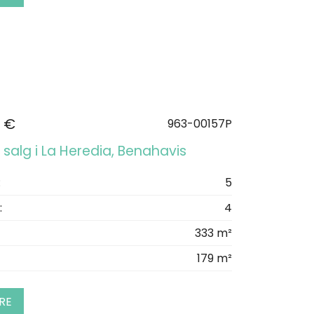
 €
963-00157P
l salg i La Heredia, Benahavis
:
5
:
4
333 m²
179 m²
RE