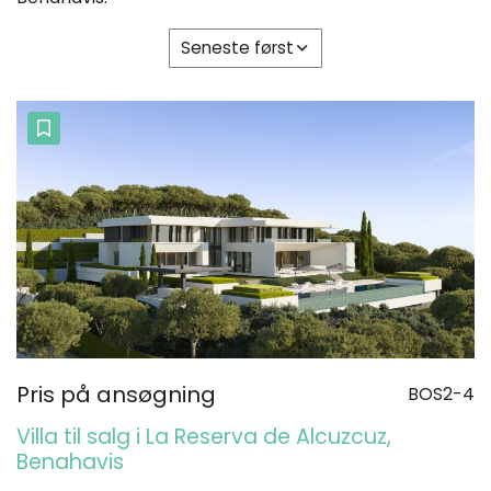
Seneste først
Pris på ansøgning
BOS2-4
Villa til salg i La Reserva de Alcuzcuz,
Benahavis