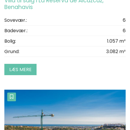
Villa til salg i La Reserva de Alcuzcuz,
Benahavis
Sovevær.:
6
Badevær.:
6
Bolig:
1.057 m²
Grund:
3.082 m²
LÆS MERE