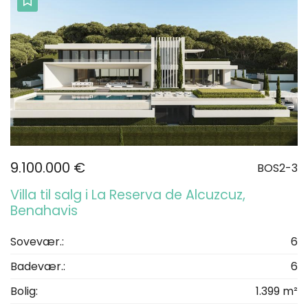
9.100.000 €
BOS2-3
Villa til salg i La Reserva de Alcuzcuz,
Benahavis
Sovevær.:
6
Badevær.:
6
Bolig:
1.399 m²