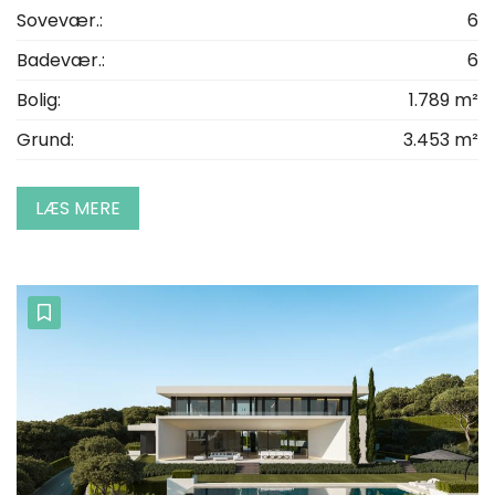
Sovevær.:
6
Badevær.:
6
Bolig:
1.789 m²
Grund:
3.453 m²
LÆS MERE