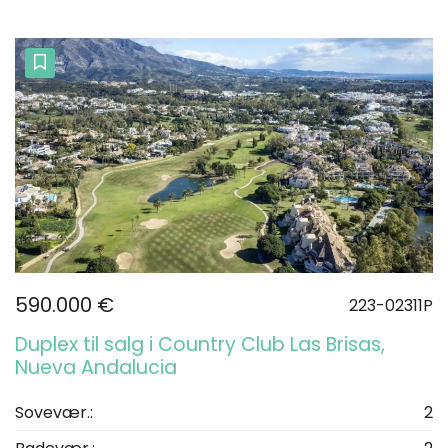
590.000 €
223-02311P
Duplex til salg i Country Club Las Brisas,
Nueva Andalucia
Sovevær.:
2