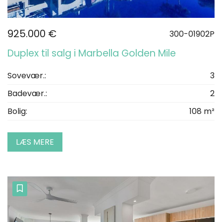
925.000 €
300-01902P
Duplex til salg i Marbella Golden Mile
Sovevær.:
3
Badevær.:
2
Bolig:
108 m²
LÆS MERE