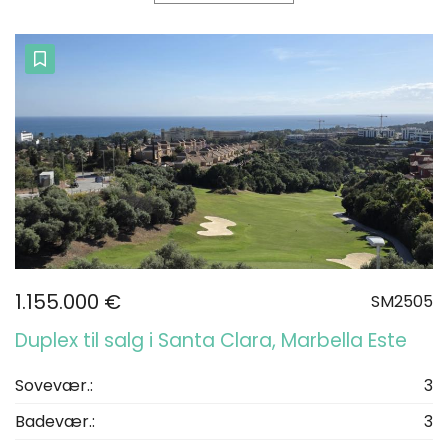
1.155.000 €
SM2505
Duplex til salg i Santa Clara, Marbella Este
Sovevær.:
3
Badevær.:
3