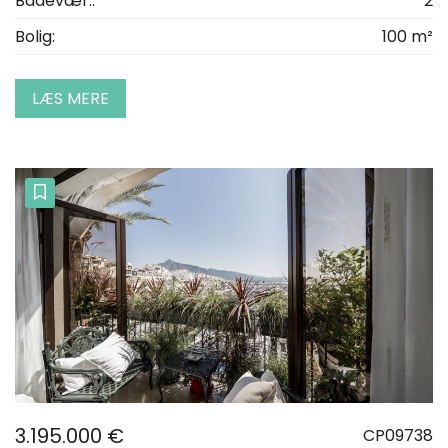
Badevær.:
2
Bolig:
100 m²
LÆS MERE
3.195.000 €
CP09738