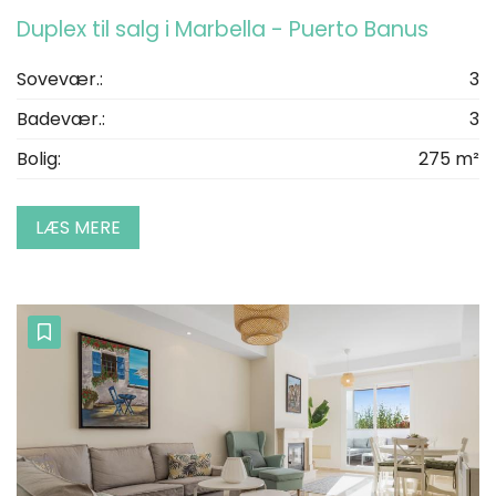
Duplex til salg i Marbella - Puerto Banus
Sovevær.:
3
Badevær.:
3
Bolig:
275 m²
LÆS MERE