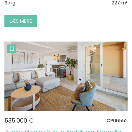
Bolig:
227 m²
LÆS MERE
535.000 €
CP06552