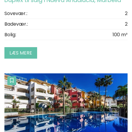
Duplex til salg i Nueva Andalucia, Marbella
Sovevær.:
2
Badevær.:
2
Bolig:
100 m²
LÆS MERE