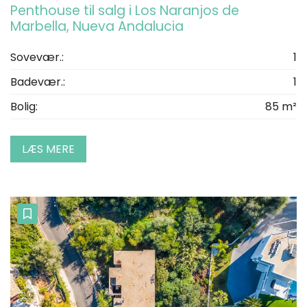
Penthouse til salg i Los Naranjos de
Marbella, Nueva Andalucia
Sovevær.:
1
Badevær.:
1
Bolig:
85 m²
LÆS MERE