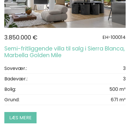
3.850.000 €
EH-100014
Semi-fritliggende villa til salg i Sierra Blanca,
Marbella Golden Mile
Sovevær.:
3
Badevær.:
3
Bolig:
500 m²
Grund:
671 m²
LÆS MERE