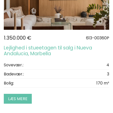
1.350.000 €
613-00360P
Lejlighed i stueetagen til salg i Nueva
Andalucia, Marbella
Sovevær.:
4
Badevær.:
3
Bolig:
170 m²
LÆS MERE