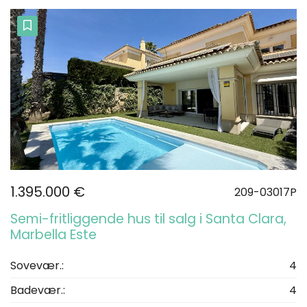
1.395.000 €
209-03017P
Semi-fritliggende hus til salg i Santa Clara,
Marbella Este
Sovevær.:
4
Badevær.:
4