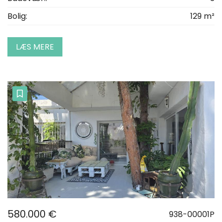
Bolig:
129 m²
LÆS MERE
580.000 €
938-00001P