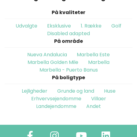
På kvaliteter
Udvalgte
Eksklusive
1. Række
Golf
Disabled adapted
På område
Nueva Andalucia
Marbella Este
Marbella Golden Mile
Marbella
Marbella - Puerto Banus
På boligtype
Lejligheder
Grunde og land
Huse
Erhvervsejendomme
Villaer
Landejendomme
Andet