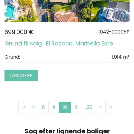
699.000 €
1042-00005P
Grund til salg i El Rosario, Marbella Este
Grund:
1.014 m²
LÆS MERE
8
9
10
11
..20
Søg efter lignende boliger