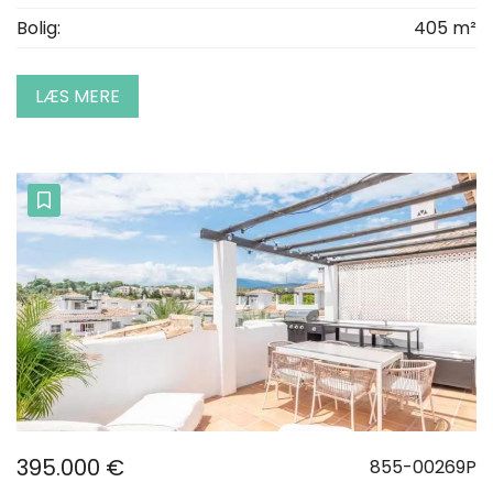
Bolig:
405 m²
LÆS MERE
395.000 €
855-00269P