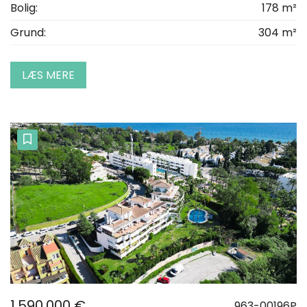
Bolig:
178 m²
Grund:
304 m²
LÆS MERE
1.590.000 €
963-00196P