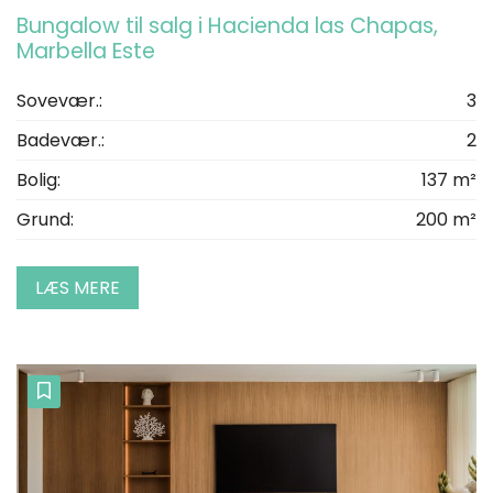
Bungalow til salg i Hacienda las Chapas,
Marbella Este
Sovevær.:
3
Badevær.:
2
Bolig:
137 m²
Grund:
200 m²
LÆS MERE