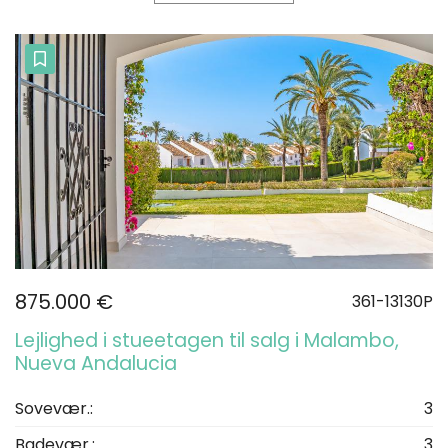
875.000 €
361-13130P
Lejlighed i stueetagen til salg i Malambo,
Nueva Andalucia
Sovevær.:
3
Badevær.:
3