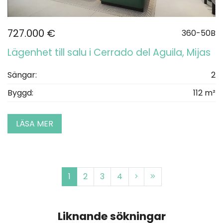
727.000 €
360-50B
Lägenhet till salu i Cerrado del Aguila, Mijas
Sängar:
2
Byggd:
112 m²
LÄSA MER
1
2
3
4
Liknande sökningar