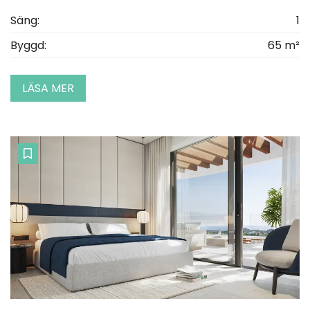
Säng:
1
Byggd:
65 m²
LÄSA MER