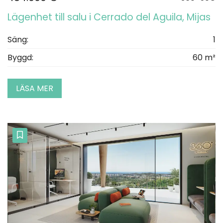
Lägenhet till salu i Cerrado del Aguila, Mijas
Säng:
1
Byggd:
60 m²
LÄSA MER