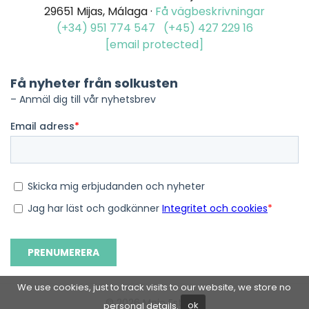
29651 Mijas, Málaga ·
Få vägbeskrivningar
(+34) 951 774 547
(+45) 427 229 16
[email protected]
We use cookies, just to track visits to our website, we store no
© 2026 Mojo Estates
personal details.
ok