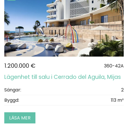
1.200.000 €
360-42A
Lägenhet till salu i Cerrado del Aguila, Mijas
Sängar:
2
Byggd:
113 m²
LÄSA MER