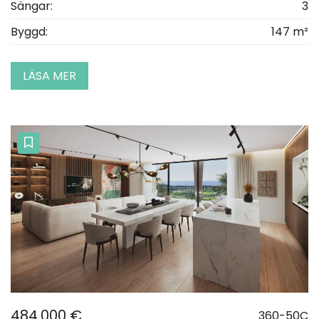
Sängar:
3
Byggd:
147 m²
LÄSA MER
484.000 €
360-50C