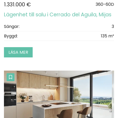
1.331.000 €
360-60D
Lägenhet till salu i Cerrado del Aguila, Mijas
Sängar:
3
Byggd:
135 m²
LÄSA MER