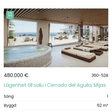
480.000 €
360-52B
Lägenhet till salu i Cerrado del Aguila, Mijas
Säng:
1
Byggd:
62 m²