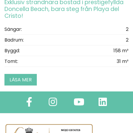
Exklusiv strandnära bostad i prestigefyllda
Doncella Beach, bara steg från Playa del
Cristo!
Sängar:
2
Badrum:
2
Byggd:
158 m²
Tomt:
31 m²
LÄSA MER