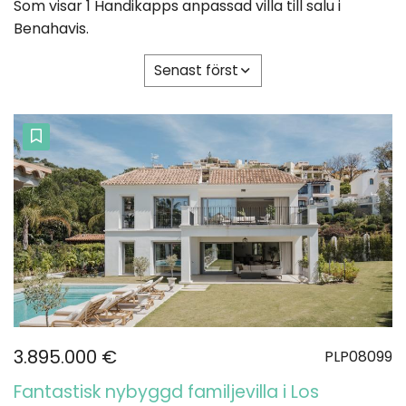
Som visar 1 Handikapps anpassad villa till salu i
Benahavis.
Senast först
3.895.000 €
PLP08099
Fantastisk nybyggd familjevilla i Los