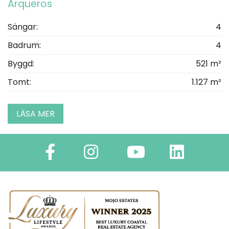
Arqueros
Sängar:
4
Badrum:
4
Byggd:
521 m²
Tomt:
1.127 m²
LÄSA MER