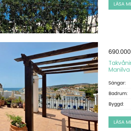
LÄSA M
690.000
Takvånin
Manilva
Sängar:
Badrum:
Byggd:
LÄSA M