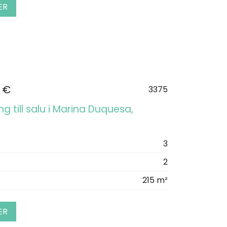
ER
 €
3375
g till salu i Marina Duquesa,
3
2
215 m²
ER