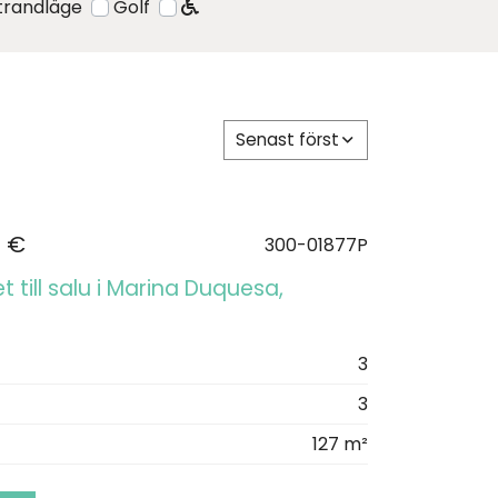
strandläge
Golf
Senast först
0 €
300-01877P
 till salu i Marina Duquesa,
3
3
127 m²