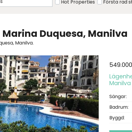
Hot Properties
Första rad 
u i Marina Duquesa, Manilva
uquesa, Manilva.
549.00
Lägenhet
Manilva
Sängar:
Badrum:
Byggd: