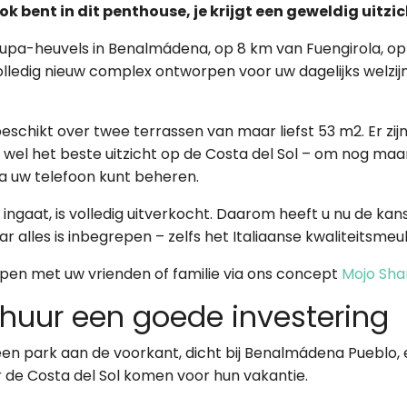
k bent in dit penthouse, je krijgt een geweldig uitzic
 Stupa-heuvels in Benalmádena, op 8 km van Fuengirola, o
olledig nieuw complex ontworpen voor uw dagelijks welzi
eschikt over twee terrassen van maar liefst 53 m2. Er z
wel het beste uitzicht op de Costa del Sol – om nog maa
ia uw telefoon kunt beheren.
ier ingaat, is volledig uitverkocht. Daarom heeft u nu de 
r alles is inbegrepen – zelfs het Italiaanse kwaliteitsmeub
open met uw vrienden of familie via ons concept
Mojo Sha
huur een goede investering
een park aan de voorkant, dicht bij Benalmádena Pueblo, 
 de Costa del Sol komen voor hun vakantie.