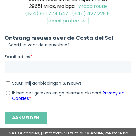
29651 Mijas, Málaga ·
Vraag route
(+34) 951 774 547
(+45) 427 229 16
[email protected]
We use cookies, just to track visits to our website, we store no