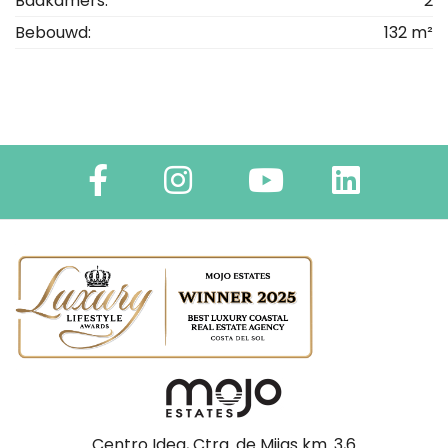
Badkamers:
2
Bebouwd:
132 m²
Centro Idea, Ctra. de Mijas km. 3,6