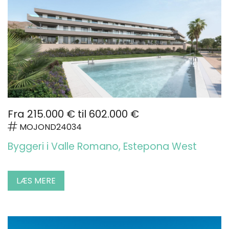
Fra 215.000 € til 602.000 €
MOJOND24034
Byggeri i Valle Romano, Estepona West
LÆS MERE