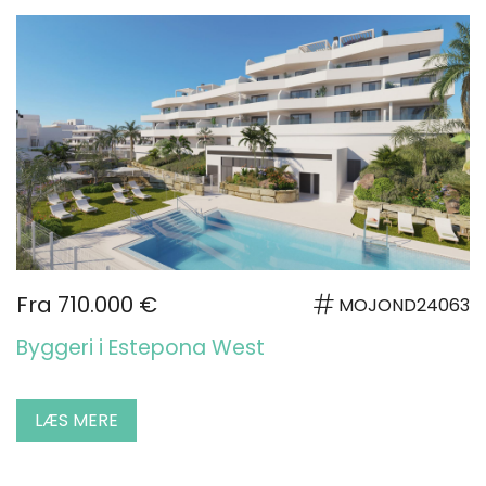
Fra 710.000 €
MOJOND24063
Byggeri i Estepona West
LÆS MERE