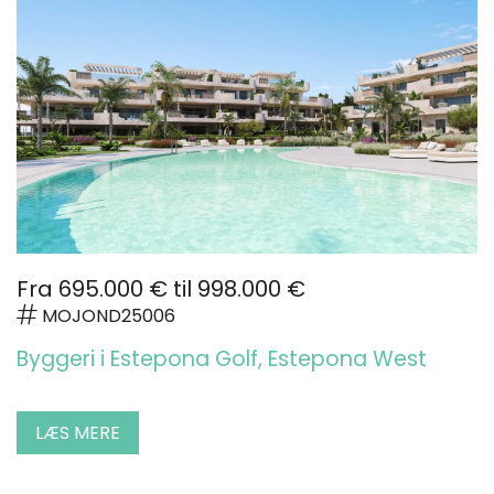
Fra 695.000 € til 998.000 €
MOJOND25006
Byggeri i Estepona Golf, Estepona West
LÆS MERE