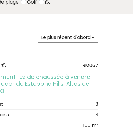
de plage
Golf
Le plus récent d'abord
 €
RM067
ment rez de chaussée à vendre
ador de Estepona Hills, Altos de
na
s:
3
ains:
3
166 m²