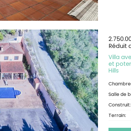
2.750.0
Réduit 
Villa av
et poten
Hills
Chambre
Salle de b
Construit:
Terrain: