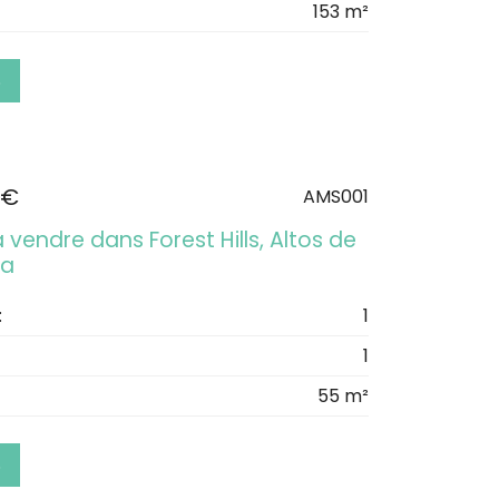
153 m²
S
 €
AMS001
 vendre dans Forest Hills, Altos de
na
:
1
1
55 m²
S