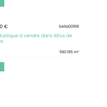
S
00 €
bella00166
 Rustique à vendre dans Altos de
na
590.195 m²
S