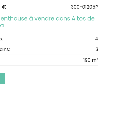
 €
300-01205P
Penthouse à vendre dans Altos de
na
s:
4
ains:
3
190 m²
S