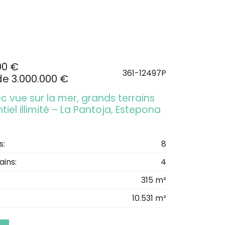
00 €
361-12497P
de 3.000.000 €
ec vue sur la mer, grands terrains
tiel illimité – La Pantoja, Estepona
s:
8
ains:
4
315 m²
10.531 m²