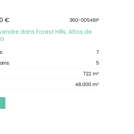
00 €
360-00548P
vendre dans Forest Hills, Altos de
na
s:
7
ains:
5
722 m²
48.000 m²
S