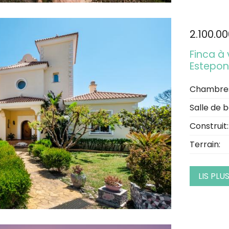
2.100.0
Finca à 
Estepo
Chambre
Salle de b
Construit:
Terrain:
LIS PLU