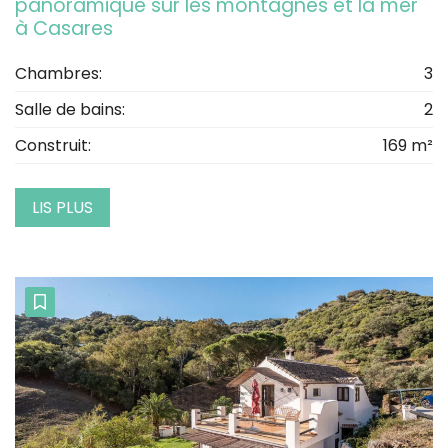
panoramique sur les montagnes et la mer
à Casares
Chambres:
3
Salle de bains:
2
Construit:
169 m²
LIS PLUS