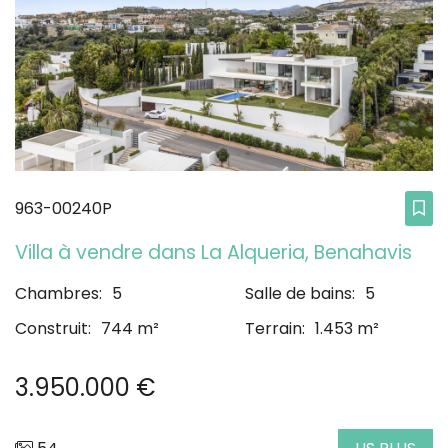
963-00240P
Villa à vendre dans La Alqueria, Benahavis
Chambres:
5
Salle de bains:
5
Construit:
744 m²
Terrain:
1.453 m²
3.950.000 €