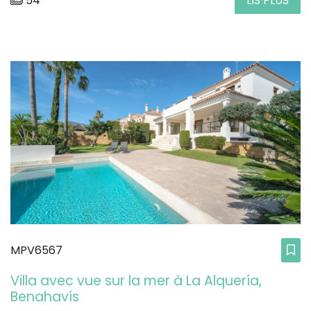
54
LIS PLUS
MPV6567
Villa avec vue sur la mer à La Alquería,
Benahavís