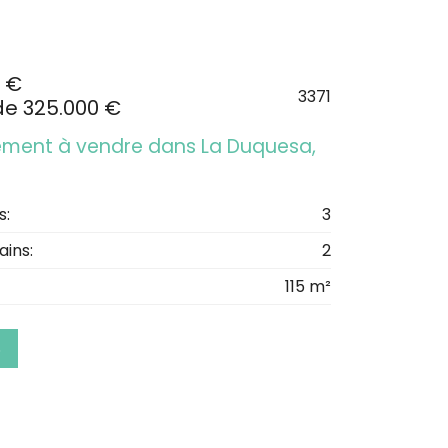
 €
3371
de 325.000 €
ment à vendre dans La Duquesa,
s:
3
ains:
2
115 m²
S