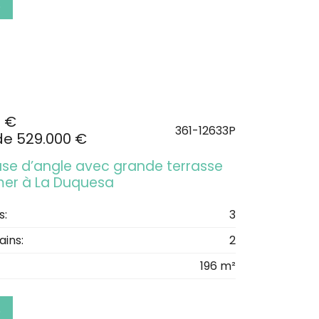
S
0 €
361-12633P
de 529.000 €
se d’angle avec grande terrasse
mer à La Duquesa
s:
3
ains:
2
196 m²
S