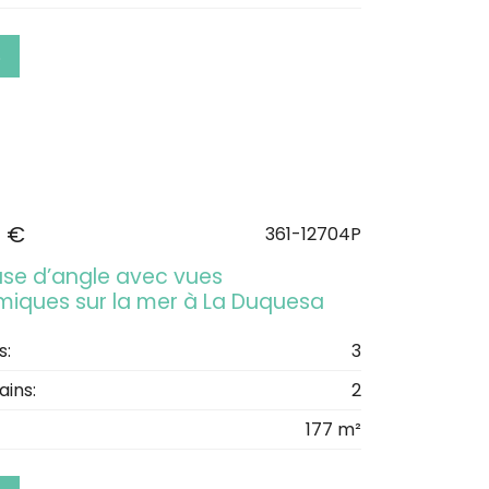
S
0 €
361-12704P
se d’angle avec vues
iques sur la mer à La Duquesa
s:
3
ains:
2
177 m²