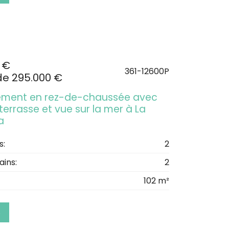
 €
361-12600P
de 295.000 €
ment en rez-de-chaussée avec
errasse et vue sur la mer à La
a
s:
2
ains:
2
102 m²
S