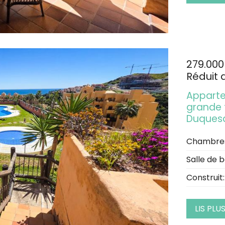
279.000
Réduit 
Apparte
grande t
Duques
Chambre
Salle de b
Construit:
LIS PLU