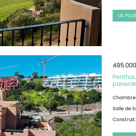
LIS PLU
495.00
Penthou
panoram
Chambre
Salle de b
Construit: