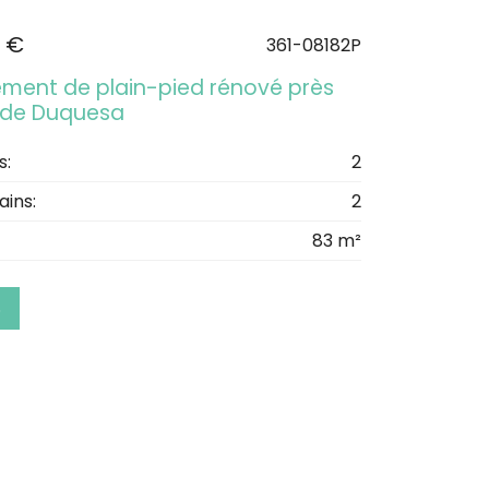
 €
361-08182P
ment de plain-pied rénové près
 de Duquesa
s:
2
ains:
2
83 m²
S