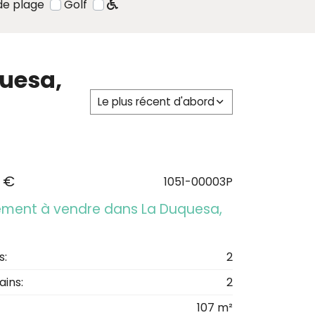
de plage
Golf
uesa,
Le plus récent d'abord
 €
1051-00003P
ment à vendre dans La Duquesa,
s:
2
ains:
2
107 m²