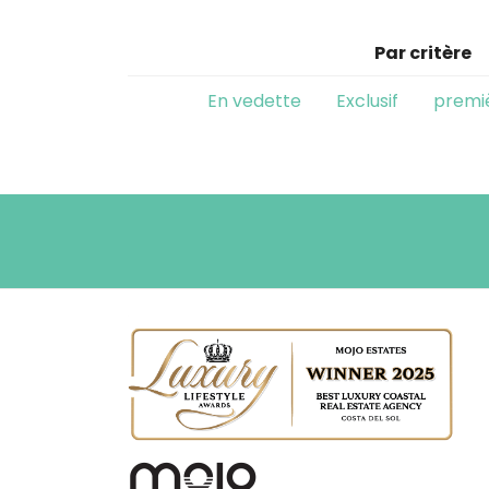
Par critère
En vedette
Exclusif
premiè