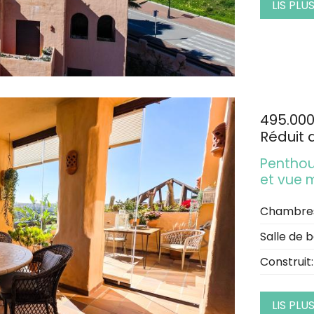
LIS PLU
495.00
Réduit 
Penthou
et vue 
Chambre
Salle de b
Construit:
LIS PLU