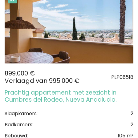
899.000 €
PLP08518
Verlaagd van 995.000 €
Prachtig appartement met zeezicht in
Cumbres del Rodeo, Nueva Andalucia.
Slaapkamers:
2
Badkamers:
2
Bebouwd:
105 m²