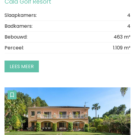
Cala Golf Resort
Slaapkamers:
4
Badkamers:
4
Bebouwd:
463 m²
Perceel:
1.109 m²
LEES MEER