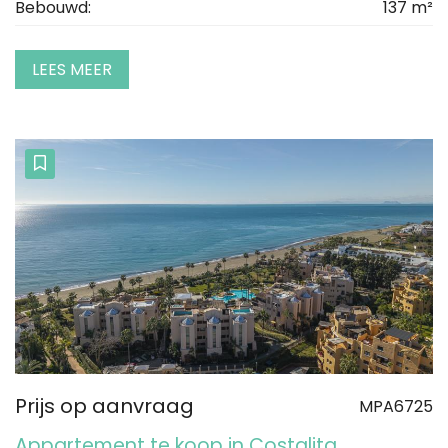
Bebouwd:
137 m²
LEES MEER
Prijs op aanvraag
MPA6725
Appartement te koop in Costalita,