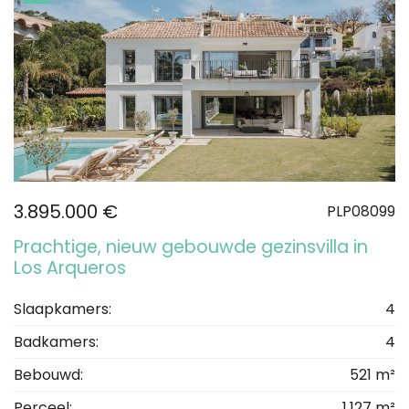
3.895.000 €
PLP08099
Prachtige, nieuw gebouwde gezinsvilla in
Los Arqueros
Slaapkamers:
4
Badkamers:
4
Bebouwd:
521 m²
Perceel:
1.127 m²