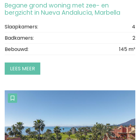
Begane grond woning met zee- en
bergzicht in Nueva Andalucía, Marbella
Slaapkamers:
4
Badkamers:
2
Bebouwd:
145 m²
LEES MEER