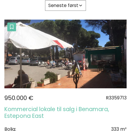
Seneste først
950.000 €
R3359713
Kommercial lokale til salg i Benamara,
Estepona East
Bolig:
333 m²