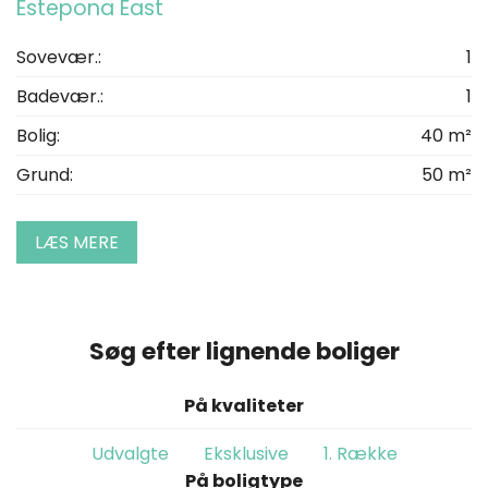
Estepona East
Sovevær.:
1
Badevær.:
1
Bolig:
40 m²
Grund:
50 m²
LÆS MERE
Søg efter lignende boliger
På kvaliteter
Udvalgte
Eksklusive
1. Række
På boligtype