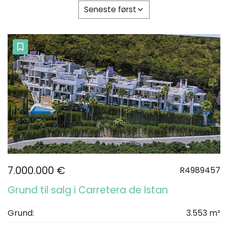
Seneste først
7.000.000 €
R4989457
Grund til salg i Carretera de Istan
Grund:
3.553 m²