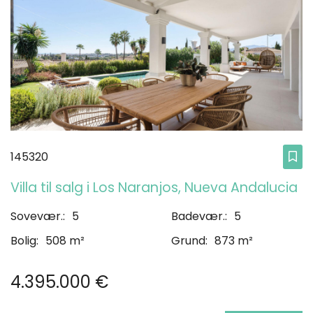
145320
Villa til salg i Los Naranjos, Nueva Andalucia
Sovevær.:
5
Badevær.:
5
Bolig:
508 m²
Grund:
873 m²
4.395.000 €