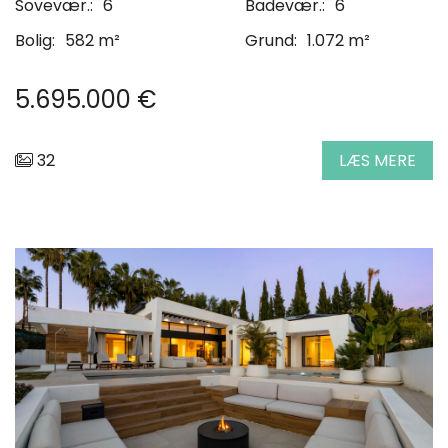
Sovevær.:
6
Badevær.:
6
Bolig:
582 m²
Grund:
1.072 m²
5.695.000 €
32
LÆS MERE