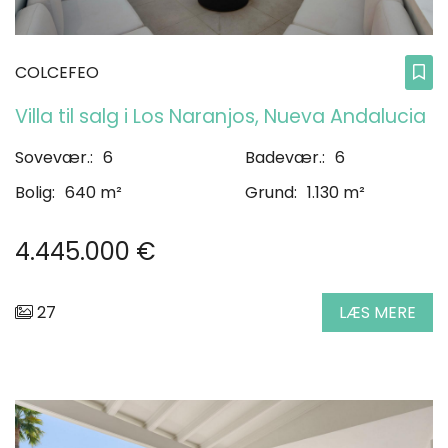
COLCEFEO
Villa til salg i Los Naranjos, Nueva Andalucia
Sovevær.:
6
Badevær.:
6
Bolig:
640 m²
Grund:
1.130 m²
4.445.000 €
27
LÆS MERE