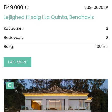
549.000 €
963-00262P
Lejlighed til salg i La Quinta, Benahavis
Sovevær.:
3
Badevær.:
2
Bolig:
106 m²
LÆS MERE