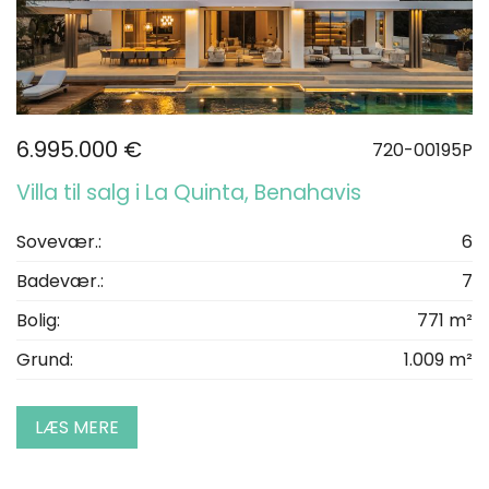
6.995.000 €
720-00195P
Villa til salg i La Quinta, Benahavis
Sovevær.:
6
Badevær.:
7
Bolig:
771 m²
Grund:
1.009 m²
LÆS MERE