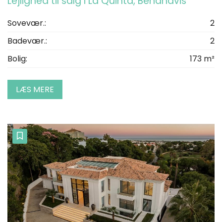
Lejlighed til salg i La Quinta, Benahavis
Sovevær.:
2
Badevær.:
2
Bolig:
173 m²
LÆS MERE