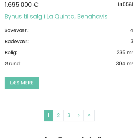
1.695.000 €
145581
Byhus til salg i La Quinta, Benahavis
Sovevær.:
4
Badevær.:
3
Bolig:
235 m²
Grund:
304 m²
LÆS MERE
1
2
3