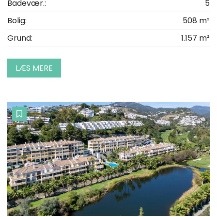
Badevær.:
5
Bolig:
508 m²
Grund:
1.157 m²
LÆS MERE