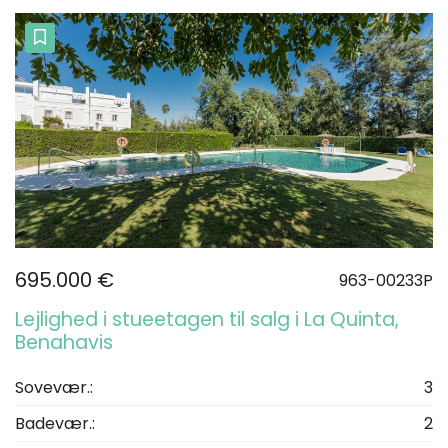
695.000 €
963-00233P
Lejlighed i stueetagen til salg i La Quinta,
Benahavis
Sovevær.:
3
Badevær.:
2