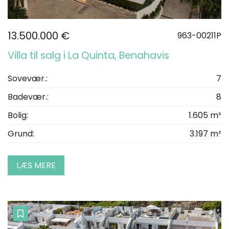
13.500.000 €
963-00211P
Villa til salg i La Quinta, Benahavis
Sovevær.:
7
Badevær.:
8
Bolig:
1.605 m²
Grund:
3.197 m²
LÆS MERE