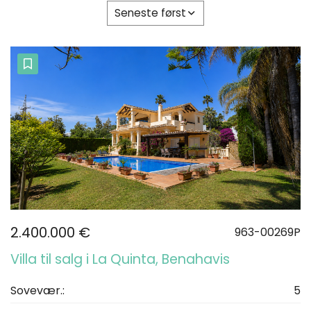
Seneste først
2.400.000 €
963-00269P
Villa til salg i La Quinta, Benahavis
Sovevær.:
5