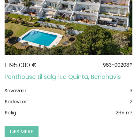
1.195.000 €
963-00208P
Penthouse til salg i La Quinta, Benahavis
Sovevær.:
3
Badevær.:
2
Bolig:
265 m²
LÆS MERE