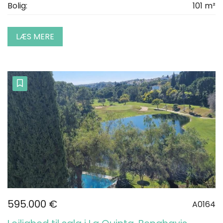
Bolig:
101 m²
LÆS MERE
595.000 €
A0164