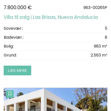
7.800.000 €
963-00265P
Villa til salg i Las Brisas, Nueva Andalucia
Sovevær.:
5
Badevær.:
8
Bolig:
983 m²
Grund:
2.563 m²
LÆS MERE