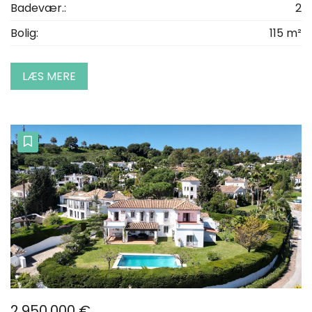
Badevær.:
2
Bolig:
115 m²
LÆS MERE
2.950.000 €