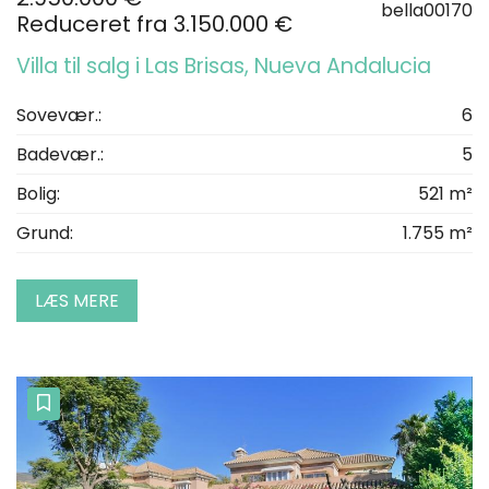
bella00170
Reduceret fra 3.150.000 €
Villa til salg i Las Brisas, Nueva Andalucia
Sovevær.:
6
Badevær.:
5
Bolig:
521 m²
Grund:
1.755 m²
LÆS MERE