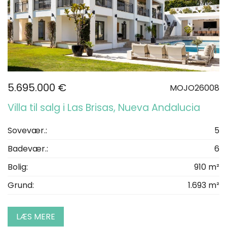
5.695.000 €
MOJO26008
Villa til salg i Las Brisas, Nueva Andalucia
Sovevær.:
5
Badevær.:
6
Bolig:
910 m²
Grund:
1.693 m²
LÆS MERE