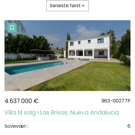
Seneste først
4.637.000 €
963-00277P
Villa til salg i Las Brisas, Nueva Andalucia
Sovevær.:
6