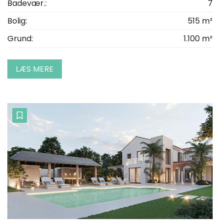
Badevær.:
7
Bolig:
515 m²
Grund:
1.100 m²
LÆS MERE