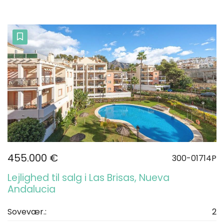
455.000 €
300-01714P
Lejlighed til salg i Las Brisas, Nueva
Andalucia
Sovevær.:
2