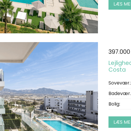
LÆS ME
397.000
Lejlighed
Costa
Sovevær.
Badevær.
Bolig:
LÆS ME