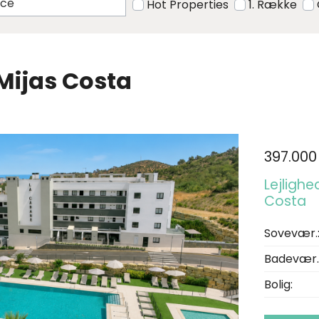
Hot Properties
1. Række
i Mijas Costa
397.000
Lejlighed
Costa
Sovevær.
Badevær.
Bolig: