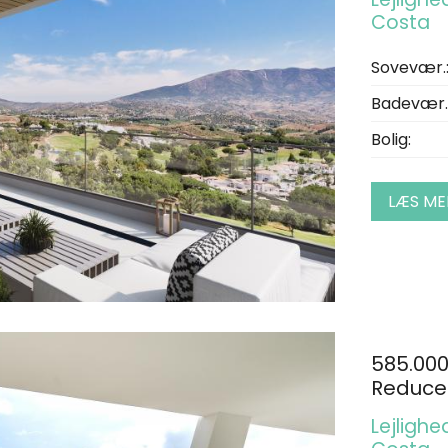
Costa
Sovevær.
Badevær.
Bolig:
LÆS ME
585.00
Reducer
Lejlighe