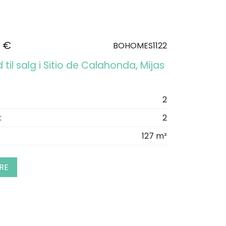
 €
BOHOMES1122
d til salg i Sitio de Calahonda, Mijas
:
2
:
2
127 m²
RE