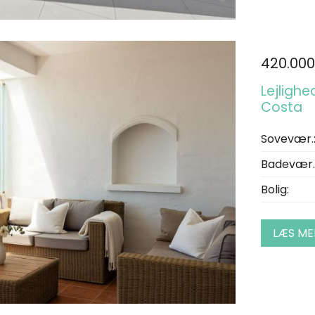
420.000
Lejlighe
Costa
Sovevær.
Badevær.
Bolig:
LÆS ME