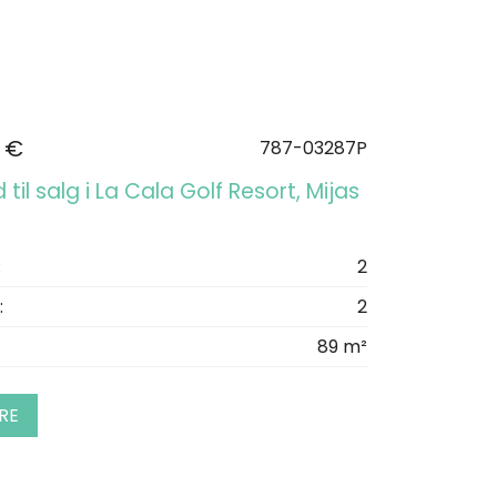
 €
787-03287P
 til salg i La Cala Golf Resort, Mijas
:
2
:
2
89 m²
RE