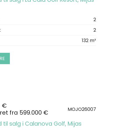
:
2
:
2
132 m²
RE
0 €
MOJO26007
et fra 599.000 €
d til salg i Calanova Golf, Mijas