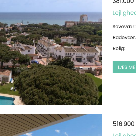
381.000
Lejlighe
Sovevær.
Badevær.
Bolig:
LÆS ME
516.900
Lejlighed