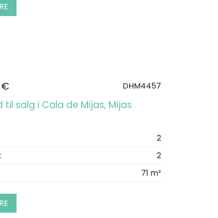
RE
 €
DHM4457
 til salg i Cala de Mijas, Mijas
:
2
:
2
71 m²
RE