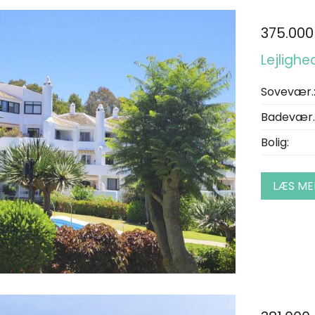
375.000
Lejlighe
Sovevær.
Badevær.
Bolig:
LÆS ME