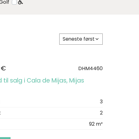
Golf
Seneste først
 €
DHM4460
 til salg i Cala de Mijas, Mijas
:
3
:
2
92 m²