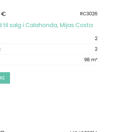
 €
RC3026
d til salg i Calahonda, Mijas Costa
:
2
:
2
98 m²
RE