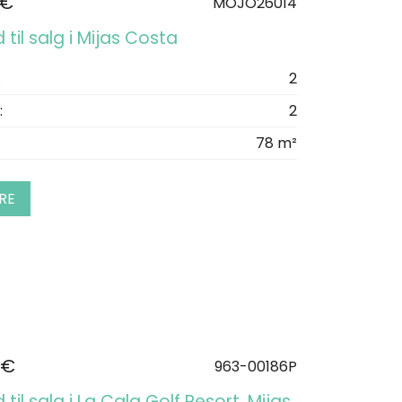
 €
MOJO26014
d til salg i Mijas Costa
:
2
:
2
78 m²
RE
 €
963-00186P
 til salg i La Cala Golf Resort, Mijas