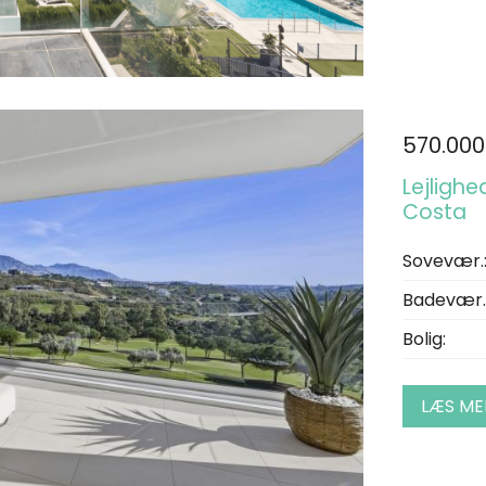
570.000
Lejlighed
Costa
Sovevær.
Badevær.
Bolig:
LÆS ME