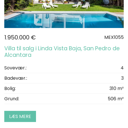
1.950.000 €
MEX1055
Villa til salg i Linda Vista Baja, San Pedro de
Alcantara
Sovevær.:
4
Badevær.:
3
Bolig:
310 m²
Grund:
506 m²
LÆS MERE