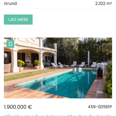
Grund:
2.322 m²
LÆS MERE
1.900.000 €
459-00561P