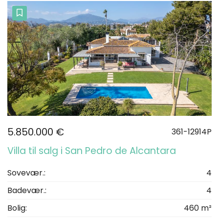
5.850.000 €
361-12914P
Villa til salg i San Pedro de Alcantara
Sovevær.:
4
Badevær.:
4
Bolig:
460 m²