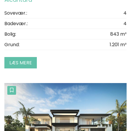
Sovevær.:
4
Badevær.:
4
Bolig:
843 m²
Grund:
1.201 m²
LÆS MERE