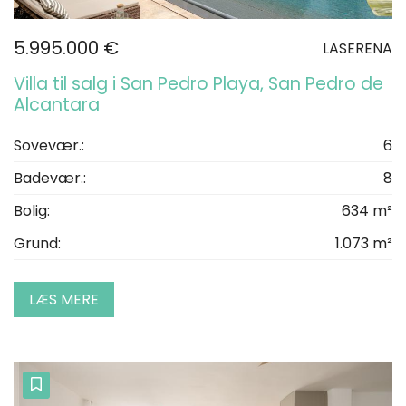
5.995.000 €
LASERENA
Villa til salg i San Pedro Playa, San Pedro de
Alcantara
Sovevær.:
6
Badevær.:
8
Bolig:
634 m²
Grund:
1.073 m²
LÆS MERE