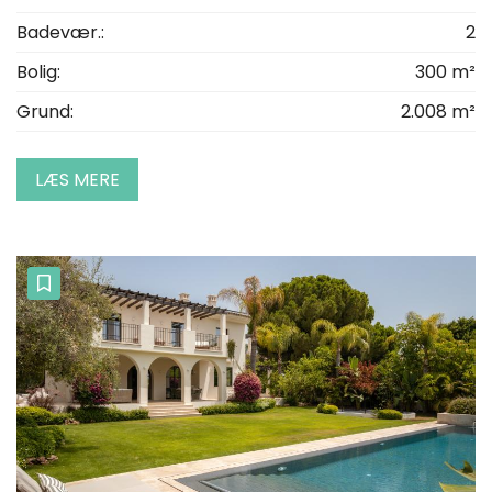
Badevær.:
2
Bolig:
300 m²
Grund:
2.008 m²
LÆS MERE