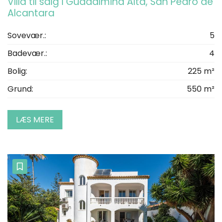
Villa til salg i Guadalmina Alta, San Pedro de
Alcantara
Sovevær.:
5
Badevær.:
4
Bolig:
225 m²
Grund:
550 m²
LÆS MERE