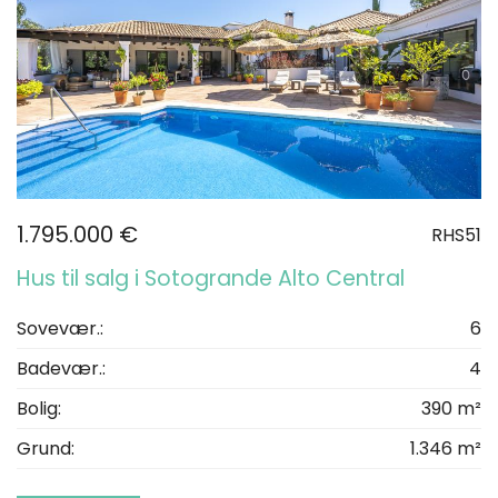
1.795.000 €
RHS51
Hus til salg i Sotogrande Alto Central
Sovevær.:
6
Badevær.:
4
Bolig:
390 m²
Grund:
1.346 m²