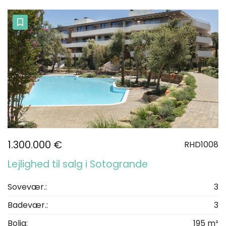
1.300.000 €
RHD1008
Lejlighed til salg i Sotogrande
Sovevær.:
3
Badevær.:
3
Bolig:
195 m²