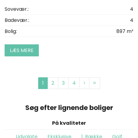
Sovevær.:
4
Badevær.:
4
Bolig:
897 m²
LÆS MERE
1
2
3
4
Søg efter lignende boliger
På kvaliteter
Udvalgte
Eksklusive
1. Række
Golf