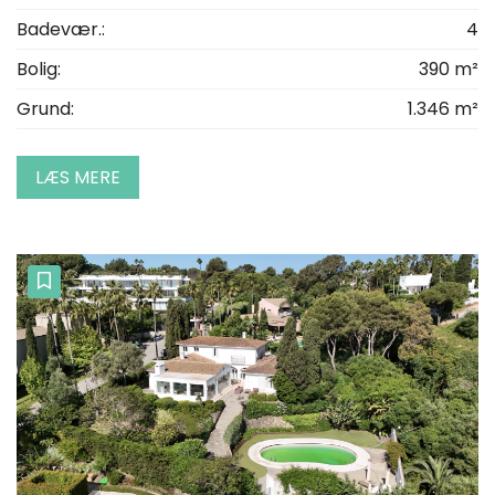
Badevær.:
4
Bolig:
390 m²
Grund:
1.346 m²
LÆS MERE