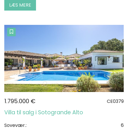
LÆS MERE
1.795.000 €
CE0379
Villa til salg i Sotogrande Alto
Sovevær.:
6