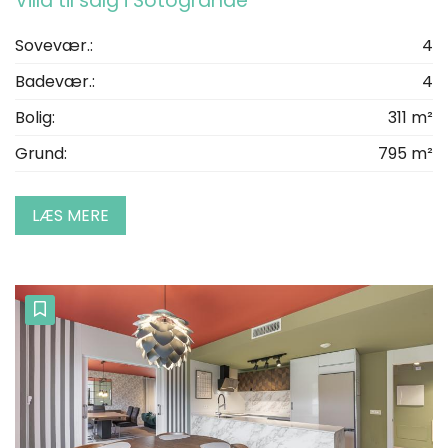
Villa til salg i Sotogrande
Sovevær.:
4
Badevær.:
4
Bolig:
311 m²
Grund:
795 m²
LÆS MERE