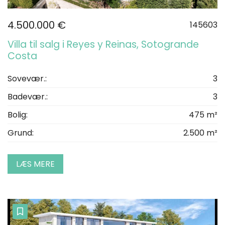
4.500.000 €
145603
Villa til salg i Reyes y Reinas, Sotogrande
Costa
Sovevær.:
3
Badevær.:
3
Bolig:
475 m²
Grund:
2.500 m²
LÆS MERE