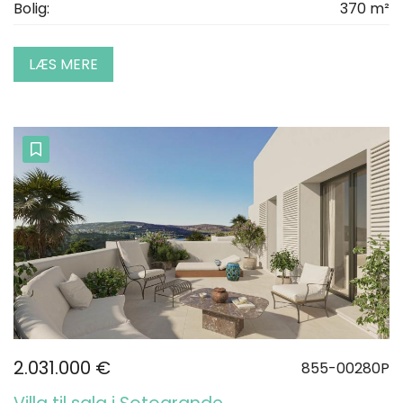
Bolig:
370 m²
LÆS MERE
2.031.000 €
855-00280P