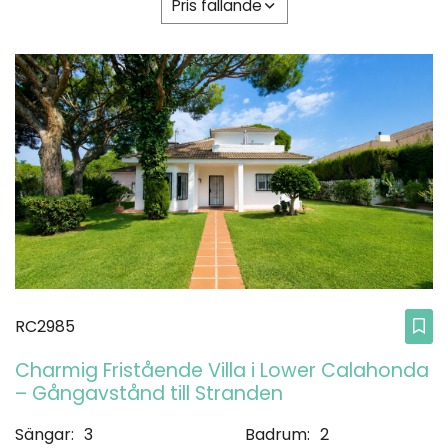
Pris fallande
RC2985
Charmig Fristående Villa i Lower Calahonda
– Gångavstånd till Stranden
Sängar:
3
Badrum:
2