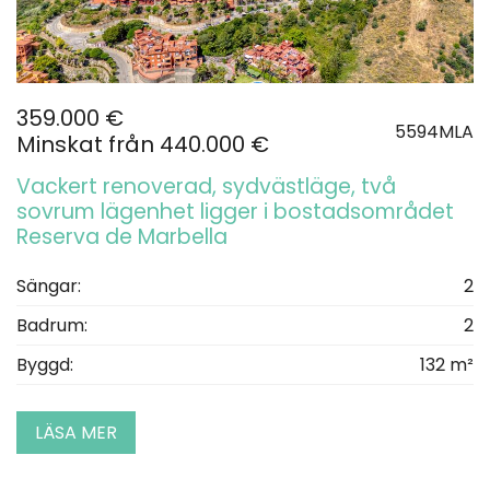
359.000 €
5594MLA
Minskat från 440.000 €
Vackert renoverad, sydvästläge, två
sovrum lägenhet ligger i bostadsområdet
Reserva de Marbella
Sängar:
2
Badrum:
2
Byggd:
132 m²
LÄSA MER