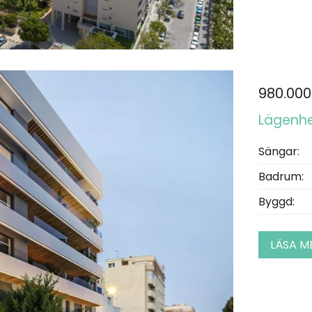
980.000
Lägenhet
Sängar:
Badrum:
Byggd:
LÄSA M