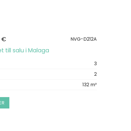
 €
NVG-D212A
 till salu i Malaga
3
2
132 m²
ER