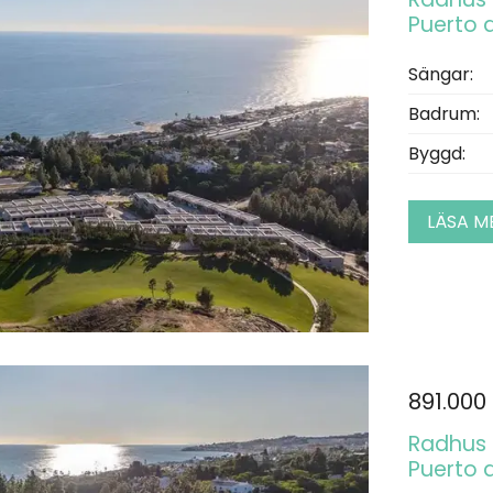
Puerto d
Sängar:
Badrum:
Byggd:
LÄSA M
891.000
Radhus t
Puerto d