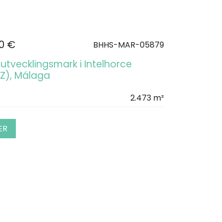
00 €
BHHS-MAR-05879
utvecklingsmark i Intelhorce
t Z), Málaga
2.473 m²
ER