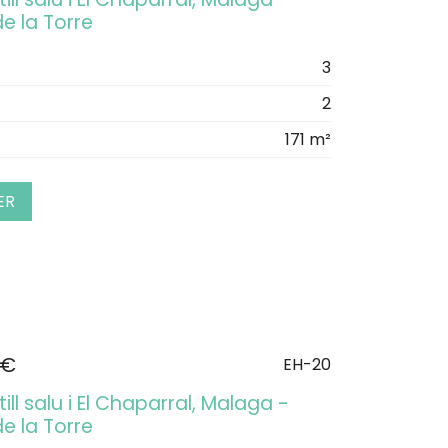
e la Torre
3
2
171 m²
ER
 €
EH-20
ill salu i El Chaparral, Malaga -
e la Torre