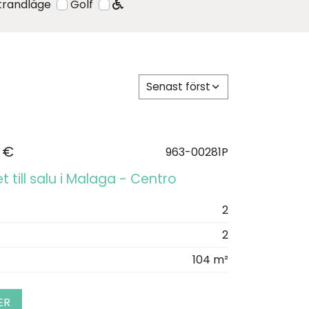
strandläge
Golf
Senast först
 €
963-00281P
 till salu i Malaga - Centro
2
2
104 m²
ER