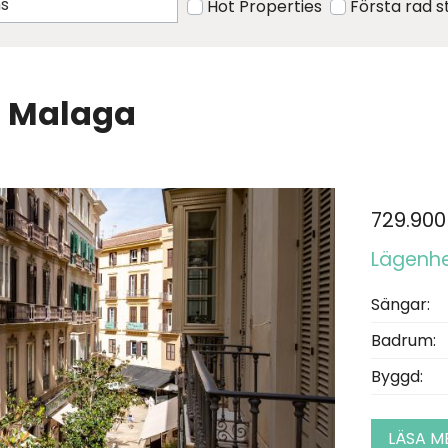
Hot Properties
Första rad 
 i Malaga
729.900
Lägenhet
Sängar:
Badrum:
Byggd:
LÄSA M