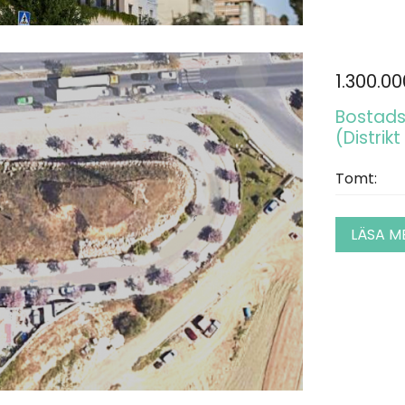
1.300.0
Bostads
(Distrik
Tomt:
LÄSA M