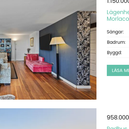
1.150.00
Lägenhet
Morlaco
Sängar:
Badrum:
Byggd:
LÄSA M
958.000
Radhus t