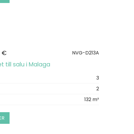
 €
NVG-D213A
 till salu i Malaga
3
2
132 m²
ER