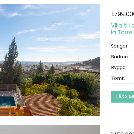
1.799.0
Villa til
la Torre
Sängar:
Badrum:
Byggd:
Tomt:
LÄSA M