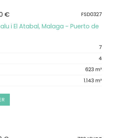
00 €
FSD0327
l salu i El Atabal, Malaga - Puerto de
7
4
623 m²
1.143 m²
ER