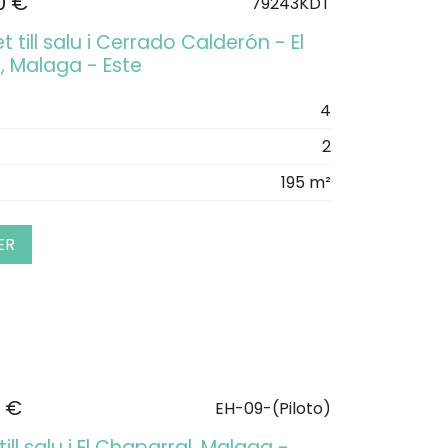
0 €
79243KDT
 till salu i Cerrado Calderón - El
, Malaga - Este
4
2
195 m²
ER
 €
EH-09-(Piloto)
ill salu i El Chaparral, Malaga -