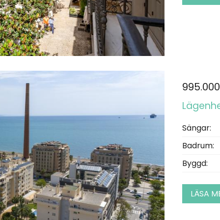
995.000
Lägenhet
Sängar:
Badrum:
Byggd:
LÄSA M