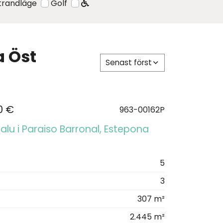
strandläge
Golf
a Öst
Senast först
0 €
963-00162P
l salu i Paraiso Barronal, Estepona
5
3
307 m²
2.445 m²