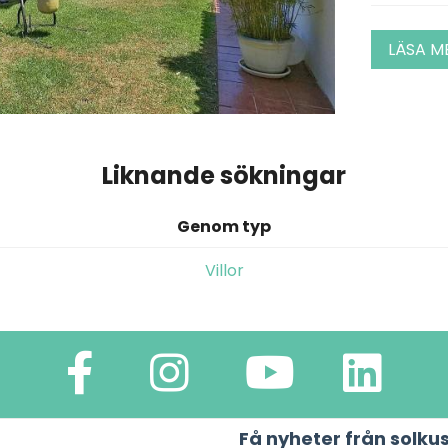
LÄSA M
Liknande sökningar
Genom typ
Villor