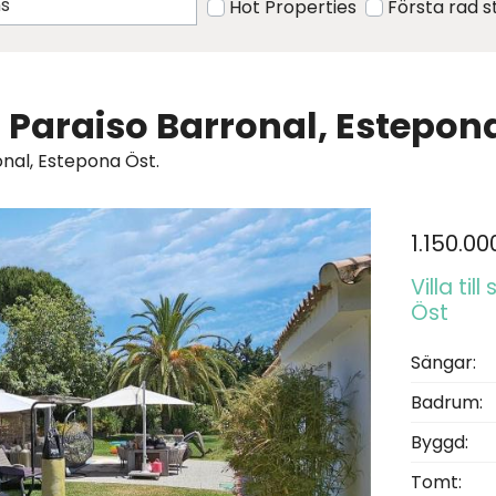
Hot Properties
Första rad 
u i Paraiso Barronal, Estepon
ronal, Estepona Öst.
1.150.00
Villa til
Öst
Sängar:
Badrum:
Byggd:
Tomt: