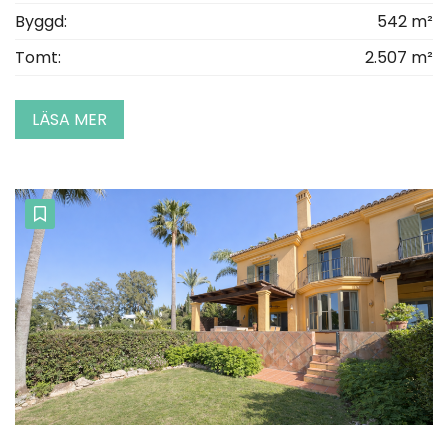
Byggd:
542 m²
Tomt:
2.507 m²
LÄSA MER