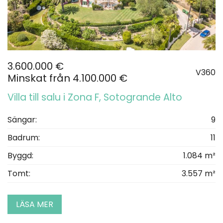
3.600.000 €
V360
Minskat från 4.100.000 €
Villa till salu i Zona F, Sotogrande Alto
Sängar:
9
Badrum:
11
Byggd:
1.084 m²
Tomt:
3.557 m²
LÄSA MER