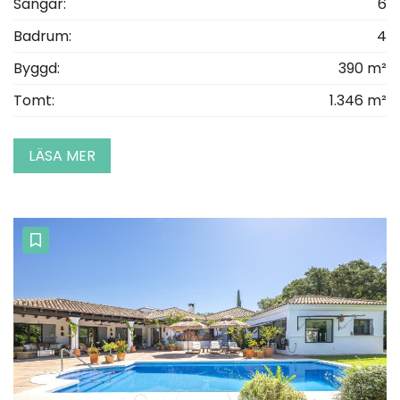
Sängar:
6
Badrum:
4
Byggd:
390 m²
Tomt:
1.346 m²
LÄSA MER