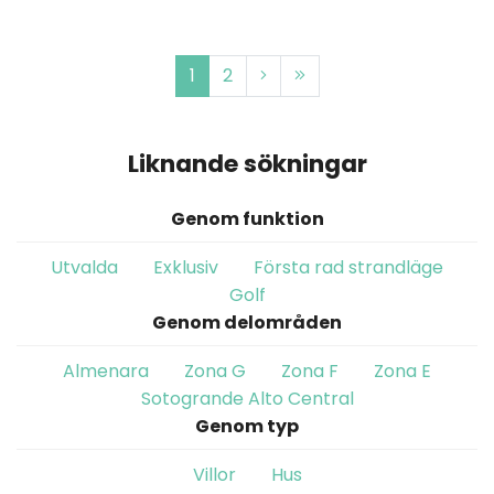
1
2
Liknande sökningar
Genom funktion
Utvalda
Exklusiv
Första rad strandläge
Golf
Genom delområden
Almenara
Zona G
Zona F
Zona E
Sotogrande Alto Central
Genom typ
Villor
Hus