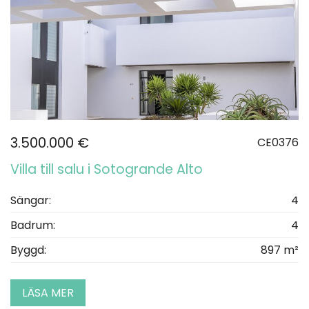
3.500.000 €
CE0376
Villa till salu i Sotogrande Alto
Sängar:
4
Badrum:
4
Byggd:
897 m²
LÄSA MER