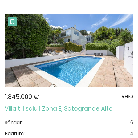
1.845.000 €
RHS3
Villa till salu i Zona E, Sotogrande Alto
Sängar:
6
Badrum:
4