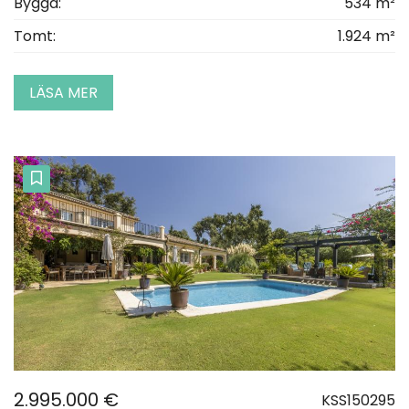
Byggd:
534 m²
Tomt:
1.924 m²
LÄSA MER
2.995.000 €
KSS150295