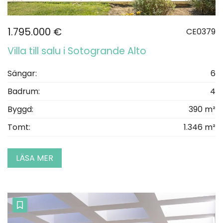
1.795.000 €
CE0379
Villa till salu i Sotogrande Alto
Sängar:
6
Badrum:
4
Byggd:
390 m²
Tomt:
1.346 m²
LÄSA MER