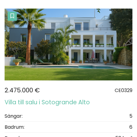
2.475.000 €
CE0329
Villa till salu i Sotogrande Alto
Sängar:
5
Badrum:
6