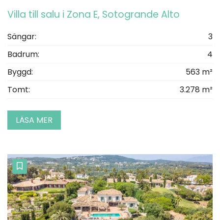
Villa till salu i Zona E, Sotogrande Alto
Sängar:
3
Badrum:
4
Byggd:
563 m²
Tomt:
3.278 m²
LÄSA MER