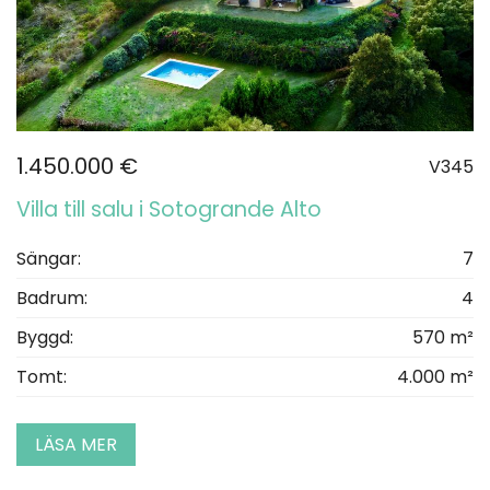
1.450.000 €
V345
Villa till salu i Sotogrande Alto
Sängar:
7
Badrum:
4
Byggd:
570 m²
Tomt:
4.000 m²
LÄSA MER