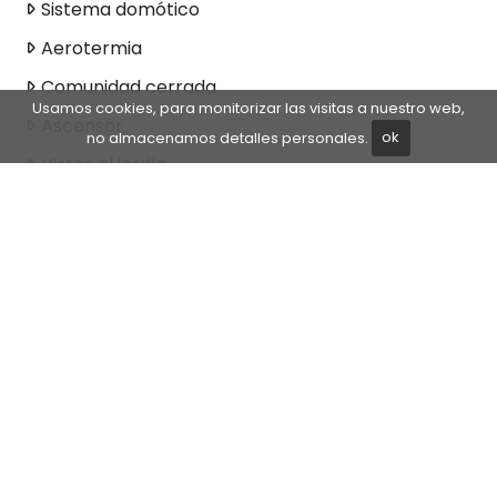
Sistema domótico
Aerotermia
Comunidad cerrada
Usamos cookies, para monitorizar las visitas a nuestro web,
Ascensor
no almacenamos detalles personales.
ok
Vistas al jardín
Vistas a la piscina
Vistas panorámicas
Primera linea de playa
Lado Playa
Servicios cercanos
Aire acondicionado
Completamente amueblado
Chimenea