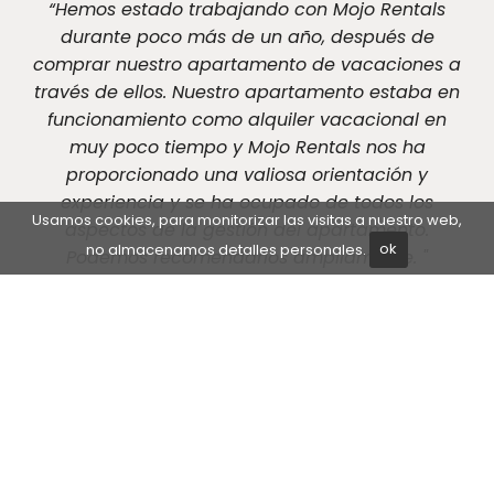
“Hemos estado trabajando con Mojo Rentals
durante poco más de un año, después de
comprar nuestro apartamento de vacaciones a
través de ellos. Nuestro apartamento estaba en
funcionamiento como alquiler vacacional en
muy poco tiempo y Mojo Rentals nos ha
proporcionado una valiosa orientación y
experiencia y se ha ocupado de todos los
Usamos cookies, para monitorizar las visitas a nuestro web,
aspectos de la gestión del apartamento.
no almacenamos detalles personales.
ok
Podemos recomendarlos ampliamente. "
Kristina Hogg and Erik Ditlev
¿Quiere saber más sobre Mojo
Rentals y por qué somos la mejor
opción?
Puede ponerse en contacto con nuestra