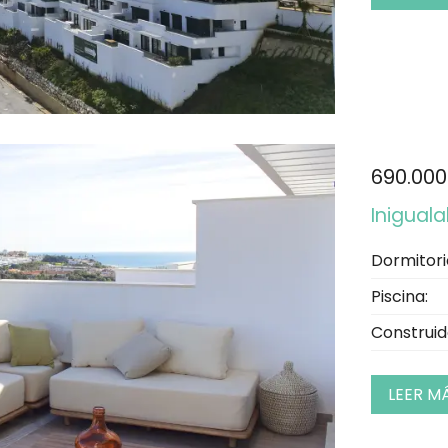
690.000
Iniguala
Dormitori
Piscina:
Construid
LEER M