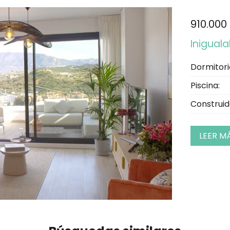
910.000
Iniguala
Dormitori
Piscina:
Construid
LEER M