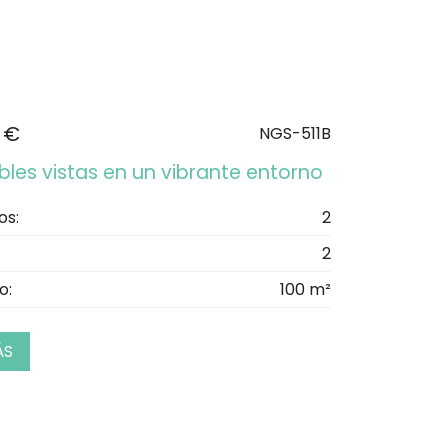
 €
NGS-511B
bles vistas en un vibrante entorno
os:
2
2
o:
100 m²
ÁS