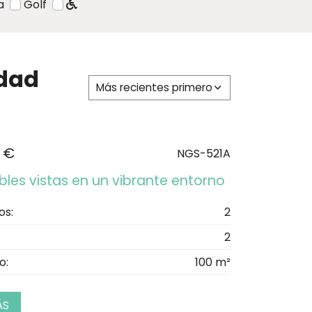
a
Golf
udad
Más recientes primero
 €
NGS-521A
bles vistas en un vibrante entorno
os:
2
2
o:
100 m²
ÁS