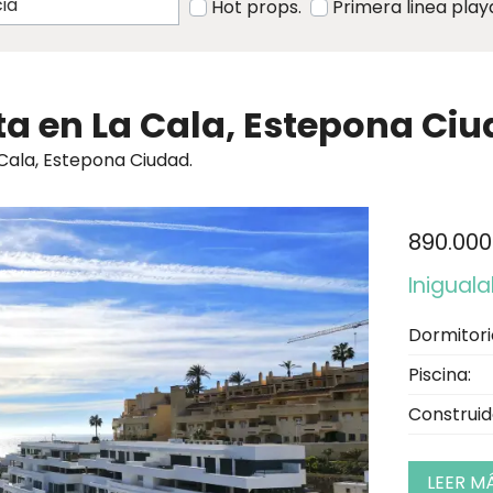
Hot props.
Primera linea play
a en La Cala, Estepona Ci
Cala, Estepona Ciudad.
890.000
Iniguala
Dormitori
Piscina:
Construid
LEER M