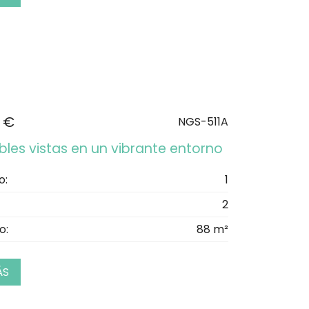
 €
NGS-511A
bles vistas en un vibrante entorno
o:
1
2
o:
88 m²
ÁS