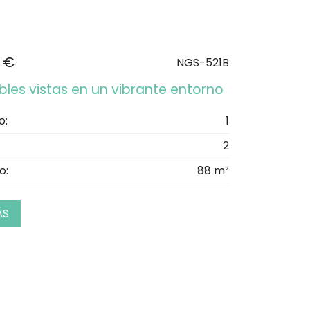
 €
NGS-521B
bles vistas en un vibrante entorno
o:
1
2
o:
88 m²
ÁS