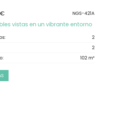
 €
NGS-421A
bles vistas en un vibrante entorno
os:
2
2
o:
102 m²
ÁS