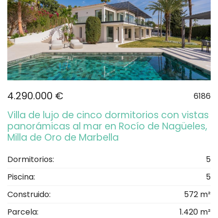
4.290.000 €
6186
Villa de lujo de cinco dormitorios con vistas
panorámicas al mar en Rocío de Nagüeles,
Milla de Oro de Marbella
Dormitorios:
5
Piscina:
5
Construido:
572 m²
Parcela:
1.420 m²