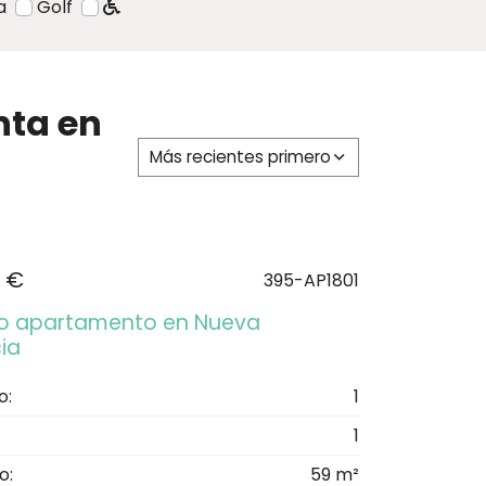
a
Golf
nta en
Más recientes primero
 €
395-AP1801
o apartamento en Nueva
ia
o:
1
1
o:
59 m²