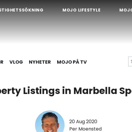
STIGHETSSÖKNING
MOJO LIFESTYLE
MOJ
OR
VLOG
NYHETER
MOJO PÅ TV
erty Listings in Marbella S
20 Aug 2020
Per Moensted