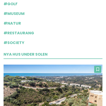
#GOLF
#MUSEUM
#NATUR
#RESTAURANG
#SOCIETY
NYA HUS UNDER SOLEN