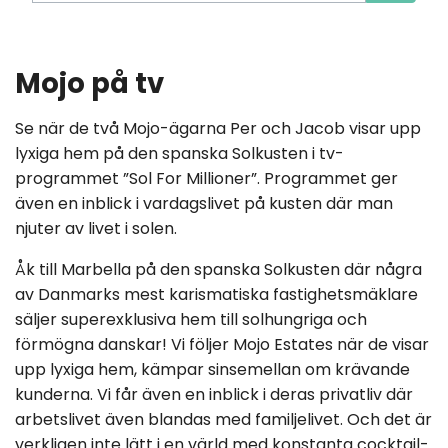
Mojo på tv
Se när de två Mojo-ägarna Per och Jacob visar upp
lyxiga hem på den spanska Solkusten i tv-
programmet ”Sol For Millioner”. Programmet ger
även en inblick i vardagslivet på kusten där man
njuter av livet i solen.
Åk till Marbella på den spanska Solkusten där några
av Danmarks mest karismatiska fastighetsmäklare
säljer superexklusiva hem till solhungriga och
förmögna danskar! Vi följer Mojo Estates när de visar
upp lyxiga hem, kämpar sinsemellan om krävande
kunderna. Vi får även en inblick i deras privatliv där
arbetslivet även blandas med familjelivet. Och det är
verkligen inte lätt i en värld med konstanta cocktail-