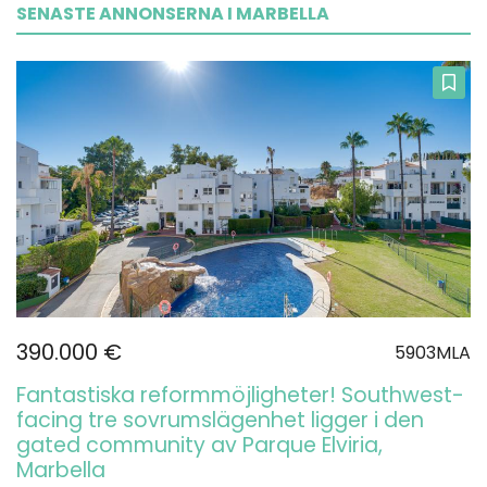
SENASTE ANNONSERNA I MARBELLA
390.000 €
5903MLA
Fantastiska reformmöjligheter! Southwest-
facing tre sovrumslägenhet ligger i den
gated community av Parque Elviria,
Marbella