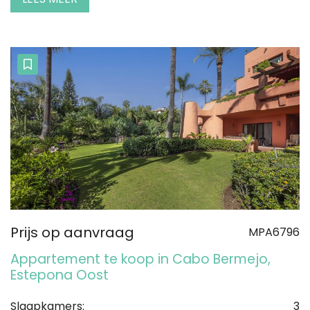
Prijs op aanvraag
MPA6796
Appartement te koop in Cabo Bermejo,
Estepona Oost
Slaapkamers:
3