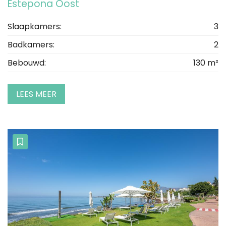
Estepona Oost
Slaapkamers:
3
Badkamers:
2
Bebouwd:
130 m²
LEES MEER