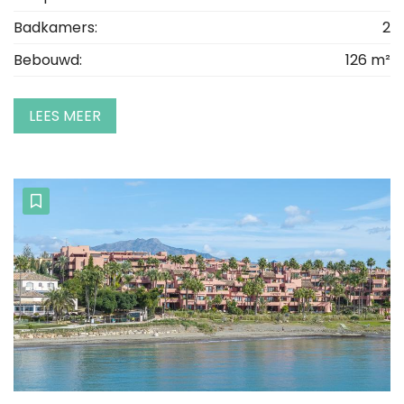
Badkamers:
2
Bebouwd:
126 m²
LEES MEER