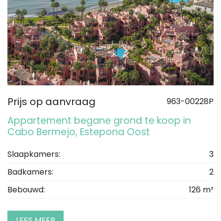
Prijs op aanvraag
963-00228P
Appartement begane grond te koop in
Cabo Bermejo, Estepona Oost
Slaapkamers:
3
Badkamers:
2
Bebouwd:
126 m²
LEES MEER