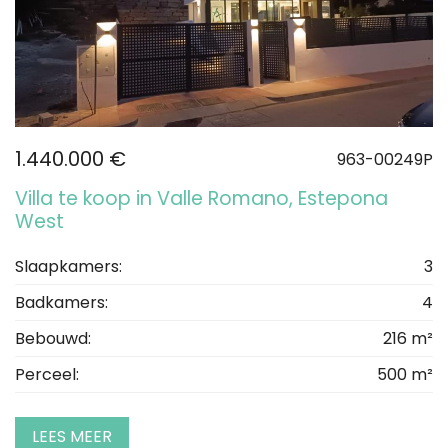
1.440.000 €
963-00249P
Villa te koop in Valle Romano, Estepona
West
Slaapkamers:
3
Badkamers:
4
Bebouwd:
216 m²
Perceel:
500 m²
LEES MEER