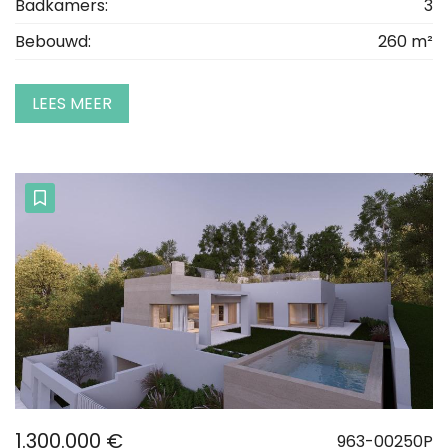
Badkamers:
3
Bebouwd:
260 m²
LEES MEER
1.300.000 €
963-00250P