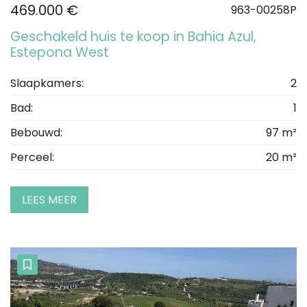
469.000 €
963-00258P
Geschakeld huis te koop in Bahia Azul,
Estepona West
Slaapkamers:
2
Bad:
1
Bebouwd:
97 m²
Perceel:
20 m²
LEES MEER