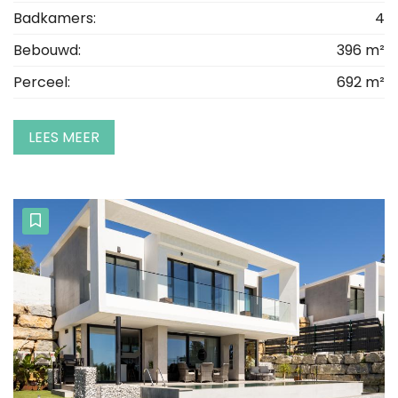
Badkamers:
4
Bebouwd:
396 m²
Perceel:
692 m²
LEES MEER