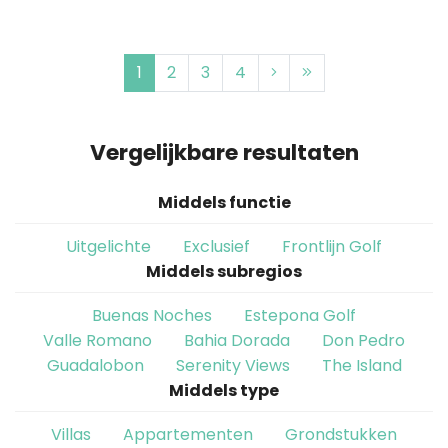
1
2
3
4
Vergelijkbare resultaten
Middels functie
Uitgelichte
Exclusief
Frontlijn Golf
Middels subregios
Buenas Noches
Estepona Golf
Valle Romano
Bahia Dorada
Don Pedro
Guadalobon
Serenity Views
The Island
Middels type
Villas
Appartementen
Grondstukken