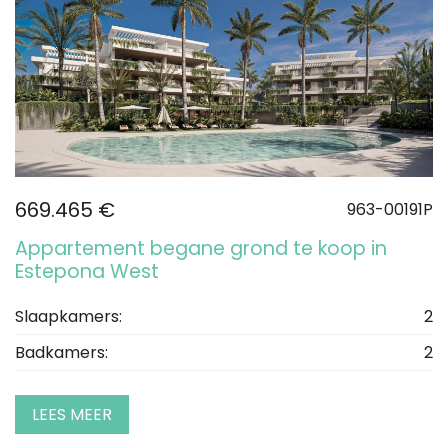
669.465 €
963-00191P
Appartement begane grond te koop in
Estepona West
Slaapkamers:
2
Badkamers:
2
LEES MEER