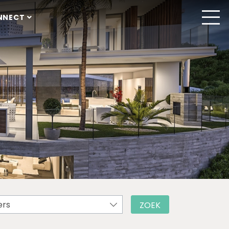
NNECT
ers
ZOEK