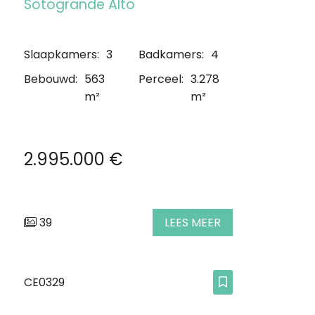
Sotogrande Alto
Slaapkamers:
3
Badkamers:
4
Bebouwd:
563
Perceel:
3.278
m²
m²
2.995.000 €
39
LEES MEER
CE0329