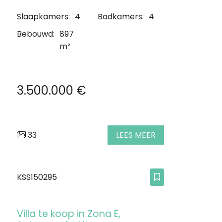
Slaapkamers:
4
Badkamers:
4
Bebouwd:
897
m²
3.500.000 €
33
LEES MEER
KSS150295
Villa te koop in Zona E,