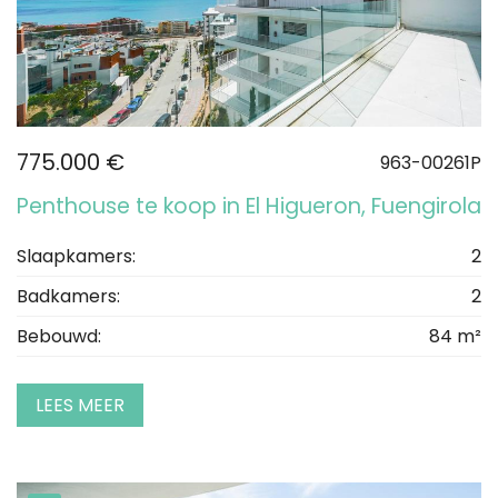
775.000 €
963-00261P
Penthouse te koop in El Higueron, Fuengirola
Slaapkamers:
2
Badkamers:
2
Bebouwd:
84 m²
LEES MEER