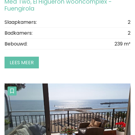
Med Two, El Higuerón wooncomplex -
Fuengirola
Slaapkamers:
2
Badkamers:
2
Bebouwd:
239 m²
LEES MEER