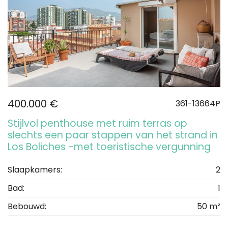
400.000 €
361-13664P
Stijlvol penthouse met ruim terras op
slechts een paar stappen van het strand in
Los Boliches -met toeristische vergunning
Slaapkamers:
2
Bad:
1
Bebouwd:
50 m²