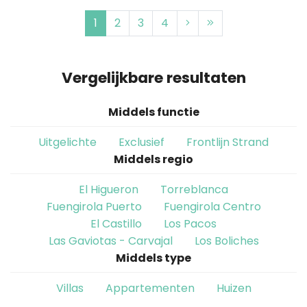
1
2
3
4
Vergelijkbare resultaten
Middels functie
Uitgelichte
Exclusief
Frontlijn Strand
Middels regio
El Higueron
Torreblanca
Fuengirola Puerto
Fuengirola Centro
El Castillo
Los Pacos
Las Gaviotas - Carvajal
Los Boliches
Middels type
Villas
Appartementen
Huizen