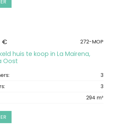
EER
0 €
272-MOP
eld huis te koop in La Mairena,
a Oost
ers:
3
s:
3
294 m²
EER