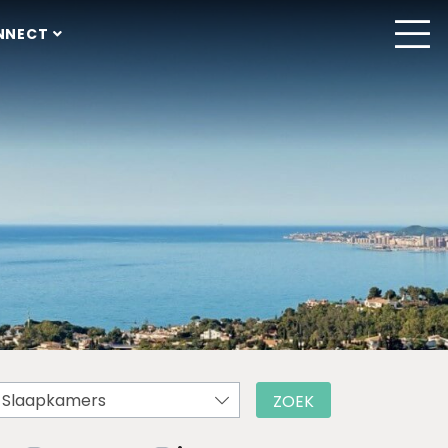
NNECT
Slaapkamers
ZOEK