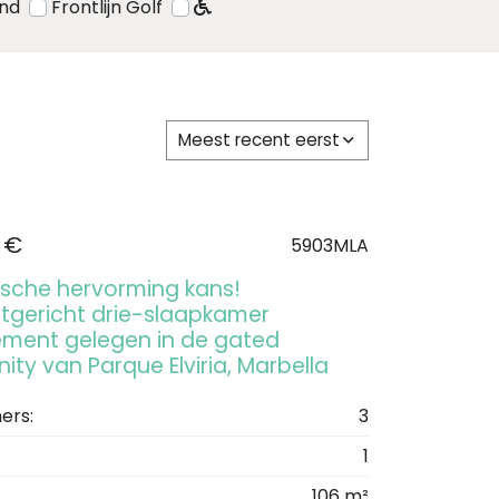
and
Frontlijn Golf
Meest recent eerst
 €
5903MLA
ische hervorming kans!
tgericht drie-slaapkamer
ment gelegen in de gated
ty van Parque Elviria, Marbella
ers:
3
1
106 m²