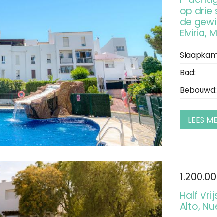
op drie
de gewi
Elviria, 
Slaapkam
Bad:
Bebouwd:
LEES M
1.200.0
Half Vr
Alto, N