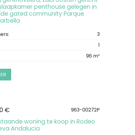
 slaapkamer penthouse gelegen in
lde gated community Parque
Marbella
ers:
3
1
96 m²
EER
00 €
963-00272P
ijstaande woning te koop in Rodeo
ueva Andalucia