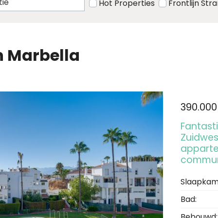
Hot Properties
Frontlijn Str
n Marbella
390.000
Fantast
Zuidwes
apparte
communi
Slaapkam
Bad:
Bebouwd: