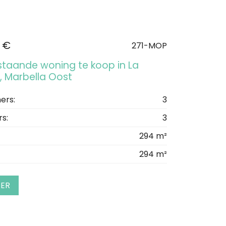
 €
271-MOP
jstaande woning te koop in La
, Marbella Oost
ers:
3
s:
3
294 m²
294 m²
EER