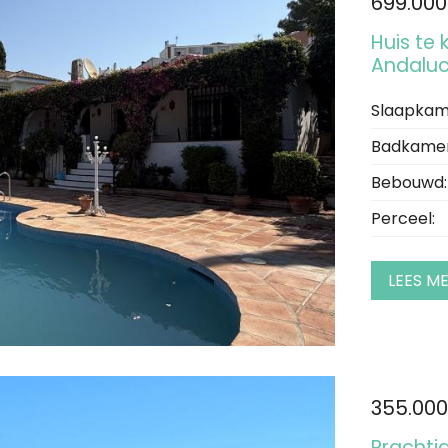
699.000
Huis te
Andaluc
Slaapkam
Badkamer
Bebouwd:
Perceel:
LEES M
355.000
Prachti