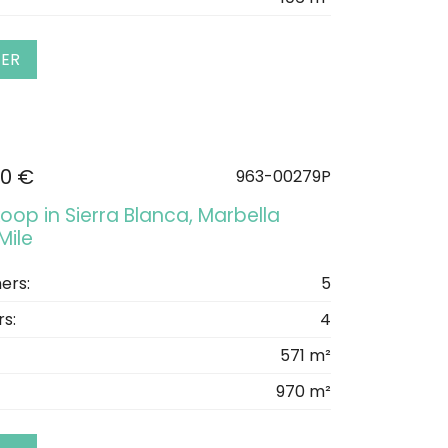
EER
00 €
963-00279P
 koop in Sierra Blanca, Marbella
Mile
ers:
5
s:
4
571 m²
970 m²