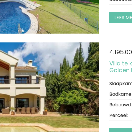
LEES M
4.195.0
Villa te
Golden 
Slaapkam
Badkamer
Bebouwd:
Perceel: