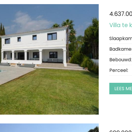
4.637.0
Villa te
Slaapkam
Badkamer
Bebouwd:
Perceel:
LEES M