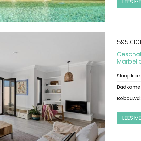
LEES M
595.00
Geschak
Marbell
Slaapkam
Badkamer
Bebouwd:
LEES M