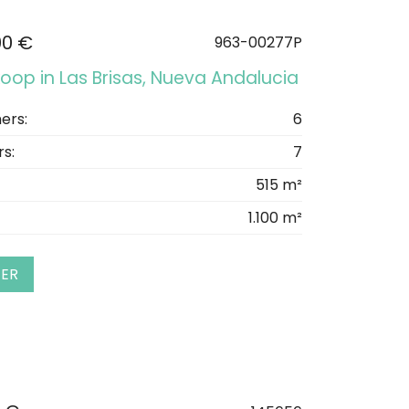
00 €
963-00277P
 koop in Las Brisas, Nueva Andalucia
ers:
6
s:
7
515 m²
1.100 m²
EER