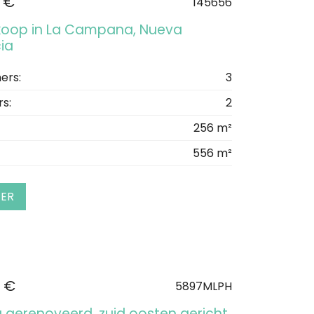
 €
145656
 koop in La Campana, Nueva
ia
ers:
3
s:
2
256 m²
556 m²
EER
 €
5897MLPH
g gerenoveerd, zuid oosten gericht