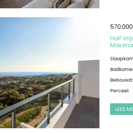
570.000
Half Vri
Mairena
Slaapkam
Badkamer
Bebouwd:
Perceel:
LEES M