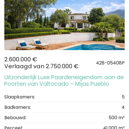
2.600.000 €
428-05408P
Verlaagd van 2.750.000 €
Uitzonderlijk Luxe Paardeneigendom aan de
Poorten van Valtocado – Mijas Pueblo
Slaapkamers:
5
Badkamers:
4
Bebouwd:
500 m²
Perceel:
41.000 m²