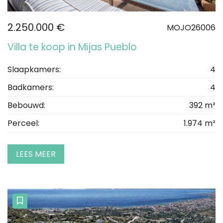
2.250.000 €
MOJO26006
Villa te koop in Mijas Pueblo
Slaapkamers:
4
Badkamers:
4
Bebouwd:
392 m²
Perceel:
1.974 m²
LEES MEER