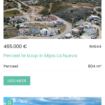
465.000 €
RHS44
Perceel te koop in Mijas La Nueva
Perceel:
804 m²
LEES MEER