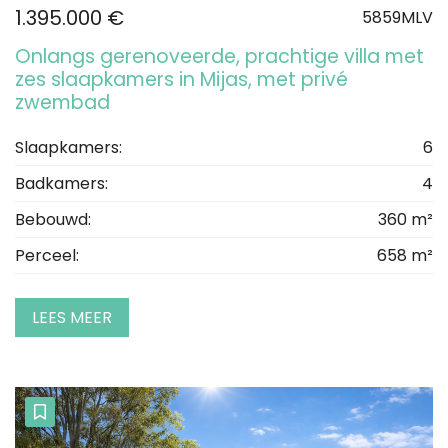
1.395.000 €
5859MLV
Onlangs gerenoveerde, prachtige villa met
zes slaapkamers in Mijas, met privé
zwembad
Slaapkamers:
6
Badkamers:
4
Bebouwd:
360 m²
Perceel:
658 m²
LEES MEER