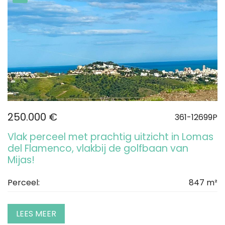
250.000 €
361-12699P
Vlak perceel met prachtig uitzicht in Lomas
del Flamenco, vlakbij de golfbaan van
Mijas!
Perceel:
847 m²
LEES MEER