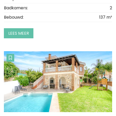
Badkamers:
2
Bebouwd:
137 m²
LEES MEER