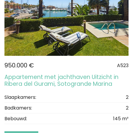
950.000 €
A523
Appartement met jachthaven Uitzicht in
Ribera del Gurami, Sotogrande Marina
Slaapkamers:
2
Badkamers:
2
Bebouwd:
145 m²