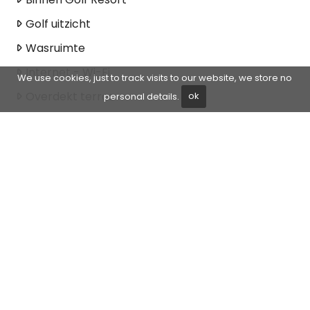
Golf uitzicht
Wasruimte
Internet - Wi-Fi
We use cookies, just to track visits to our website, we store no
Overdekt terras
personal details.
ok
Inbouwkasten
Beveiligde woonwijk
Lift
Uitzicht op de tuin
Panoramisch uitzicht
Frontlijn golf
Tennis-/padelbaan
Dicht bij voorzieningen