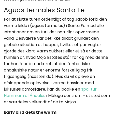
Aguas termales Santa Fe
For at slutte turen ordentligt af tog Jacob forbi den
varme kilde i (aguas termales) i Santa Fe med alle
intentioner om en tur i det naturligt opvarmede
vand. Desværre var det ikke tilladt grundet den
globale situation at hoppe i, hvilket et par vagter
gjorde det klart. Varm dukkert eller ej, så er dette
humlen af, hvad Mojo Estates står for og med denne
tur har Jacob markeret, at den fantastiske
andalusiske natur er enormt forskellig og frit
tilgængelig (næsten da). Hvis du vil opleve en
afslappende oplevelse i varme bassiner med
luksuriøs atmosfære, kan du booke en
spa-tur i
Hammam al Ándalus
i Málaga centrum – et sted som
er særdeles velkendt af de to Mojos.
Early bird gets the worm