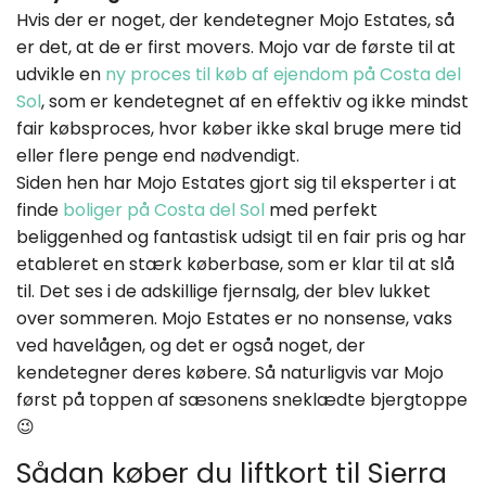
Hvis der er noget, der kendetegner Mojo Estates, så
er det, at de er first movers. Mojo var de første til at
udvikle en
ny proces til køb af ejendom på Costa del
Sol
, som er kendetegnet af en effektiv og ikke mindst
fair købsproces, hvor køber ikke skal bruge mere tid
eller flere penge end nødvendigt.
Siden hen har Mojo Estates gjort sig til eksperter i at
finde
boliger på Costa del Sol
med perfekt
beliggenhed og fantastisk udsigt til en fair pris og har
etableret en stærk køberbase, som er klar til at slå
til. Det ses i de adskillige fjernsalg, der blev lukket
over sommeren. Mojo Estates er no nonsense, vaks
ved havelågen, og det er også noget, der
kendetegner deres købere. Så naturligvis var Mojo
først på toppen af sæsonens sneklædte bjergtoppe
😉
Sådan køber du liftkort til Sierra