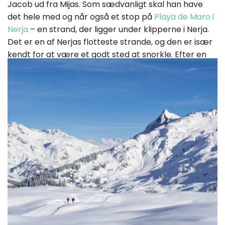
Jacob ud fra Mijas. Som sædvanligt skal han have
det hele med og når også et stop på
Playa de Maro i
Nerja
– en strand, der ligger under klipperne i Nerja.
Det er en af Nerjas flotteste strande, og den er især
kendt for at være et godt sted at snorkle. Efter en
tur med surfbrættet i Middelhavets krusende bølger
går turen opad mod Granada og op til Sierra
Nevadas snehvide løjper.